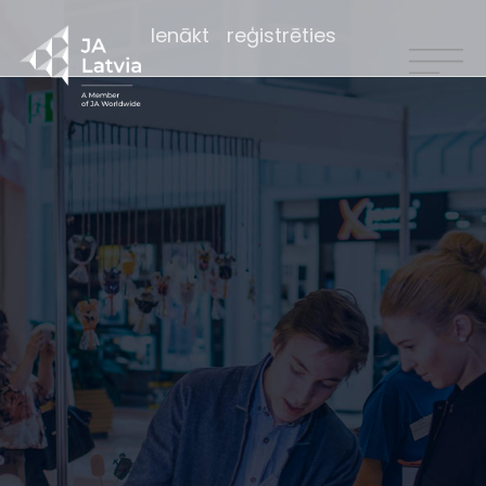
Ienākt
reģistrēties