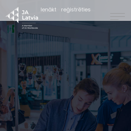
Ienākt
reģistrēties