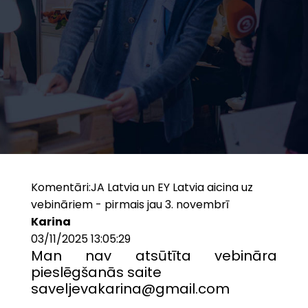
Komentāri:
JA Latvia un EY Latvia aicina uz
vebināriem - pirmais jau 3. novembrī
Karina
03/11/2025 13:05:29
Man nav atsūtīta vebināra
pieslēgšanās saite
saveljevakarina@gmail.com