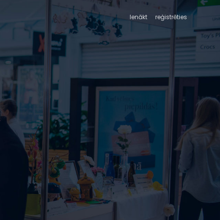
Ienākt
reģistrēties