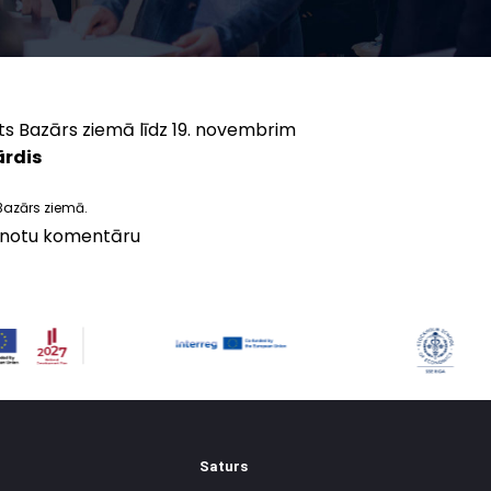
its Bazārs ziemā līdz 19. novembrim
ārdis
 Bazārs ziemā.
vienotu komentāru
Saturs