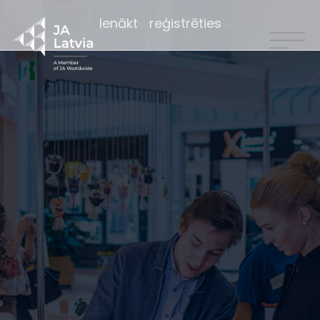
Ienākt
reģistrēties