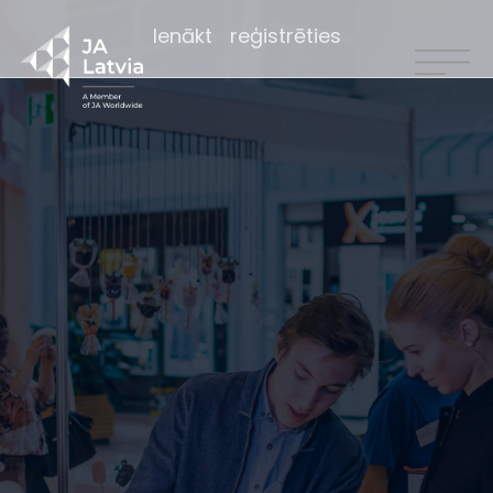
Ienākt
reģistrēties