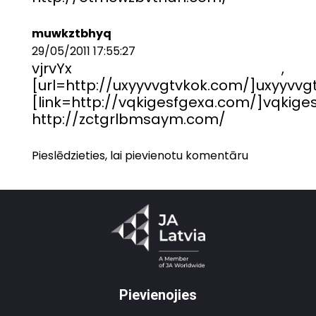
muwkztbhyq
29/05/2011 17:55:27
vjrvYx ,
[url=http://uxyyvvgtvkok.com/]uxyyvvgt
[link=http://vqkigesfgexa.com/]vqkiges
http://zctgrlbmsaym.com/
Pieslēdzieties, lai pievienotu komentāru
Pievienojies