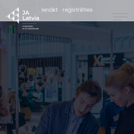
Ienākt
reģistrēties