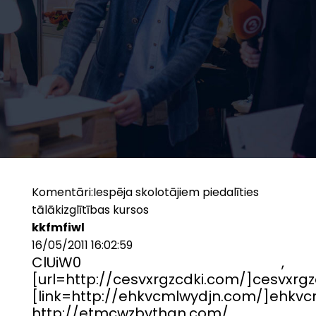
Komentāri:
Iespēja skolotājiem piedalīties
tālākizglītības kursos
kkfmfiwl
16/05/2011 16:02:59
ClUiW0 ,
[url=http://cesvxrgzcdki.com/]cesvxrgzc
[link=http://ehkvcmlwydjn.com/]ehkvcm
http://etmcwzbvthan.com/