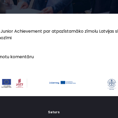
c Junior Achievement par atpazīstamāko zīmolu Latvijas s
nozīmi
vienotu komentāru
Saturs