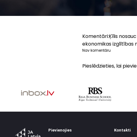
Komentāri:
Ķīlis nosau
ekonomikas izglītības 
Nav komentāru
Pieslēdzieties, lai pie
Pievienojies
Kontakti