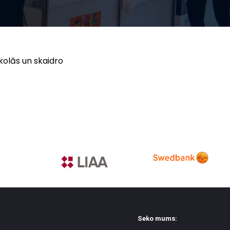
kolās un skaidro
Seko mums: