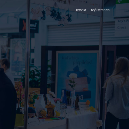
Ienākt
reģistrēties