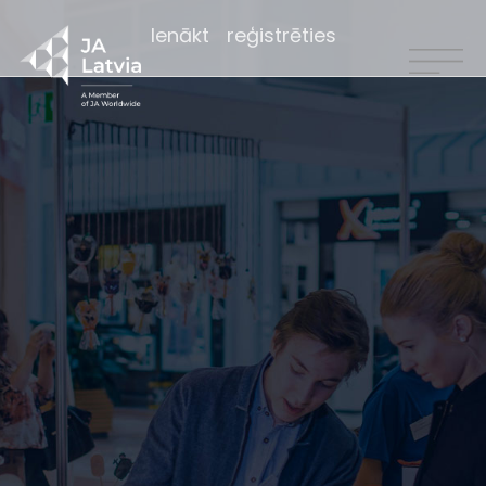
Ienākt
reģistrēties