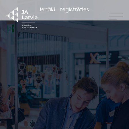
Ienākt
reģistrēties