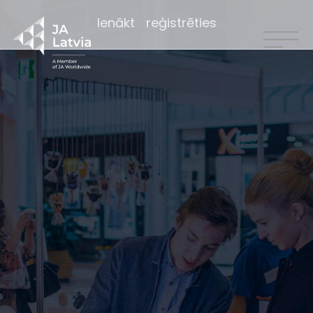
Ienākt
reģistrēties