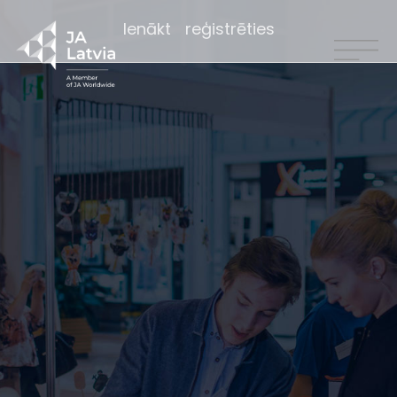
Ienākt
reģistrēties