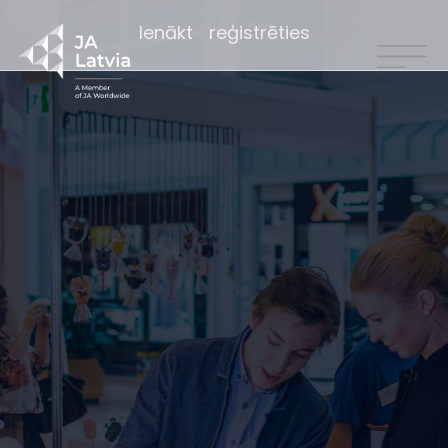
Ienākt
reģistrēties