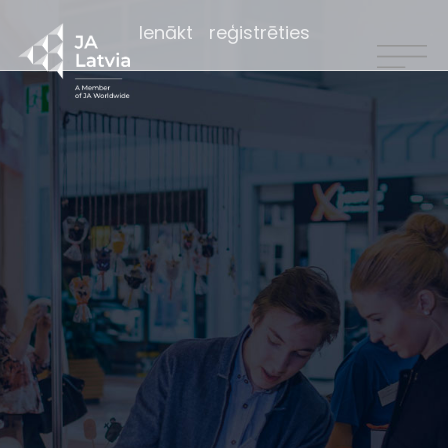
Ienākt
reģistrēties