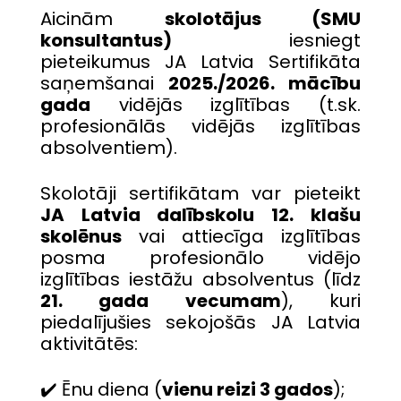
Aicinām
skolotājus (SMU
konsultantus)
iesniegt
pieteikumus JA Latvia Sertifikāta
saņemšanai
2025./2026. mācību
gada
vidējās izglītības (t.sk.
profesionālās vidējās izglītības
absolventiem).
Skolotāji sertifikātam var pieteikt
JA Latvia dalībskolu 12. klašu
skolēnus
vai attiecīga izglītības
posma profesionālo vidējo
izglītības iestāžu absolventus (līdz
21. gada vecumam
), kuri
piedalījušies sekojošās JA Latvia
aktivitātēs:
✔️ Ēnu diena (
vienu reizi 3 gados
);