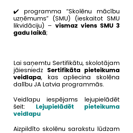
✔️ programma “Skolēnu mācību
uzņēmums” (SMU) (ieskaitot SMU
likvidāciju) –
vismaz viens SMU 3
gadu laikā
;
Lai saņemtu Sertifikātu, skolotājam
jāiesniedz
Sertifikāta pieteikuma
veidlapa
, kas apliecina skolēna
dalību JA Latvia programmās.
Veidlapu iespējams lejupielādēt
šeit:
Lejupielādēt pieteikuma
veidlapu
Aizpildīto skolēnu sarakstu lūdzam