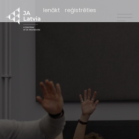
Ienākt
reģistrēties