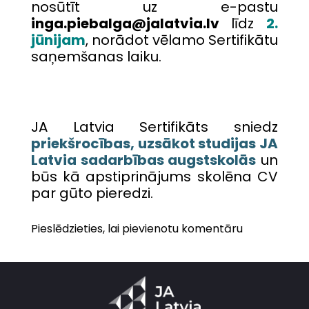
nosūtīt uz e-pastu
inga.piebalga@jalatvia.lv
līdz
2.
jūnijam
, norādot vēlamo Sertifikātu
saņemšanas laiku.
JA Latvia Sertifikāts sniedz
priekšrocības, uzsākot studijas JA
Latvia sadarbības augstskolās
un
būs kā apstiprinājums skolēna CV
par gūto pieredzi.
Pieslēdzieties, lai pievienotu komentāru