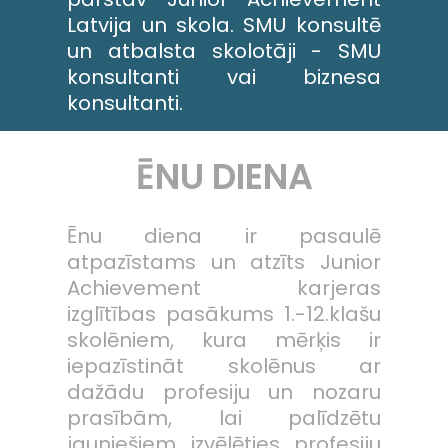
Latvija un skola. SMU konsultē
un atbalsta skolotāji - SMU
konsultanti vai biznesa
konsultanti.
ĒNU DIENA
Ēnu diena ir pasaulē
atpazīstams un atzīts Junior
Achievement karjeras
izglītības pasākums 1.-12.klašu
skolēniem, kura mērķis ir
iepazīstināt skolēnus ar
dažādu profesiju un nozaru
prasībām, lai palīdzētu
jauniešiem izvēlēties profesiju