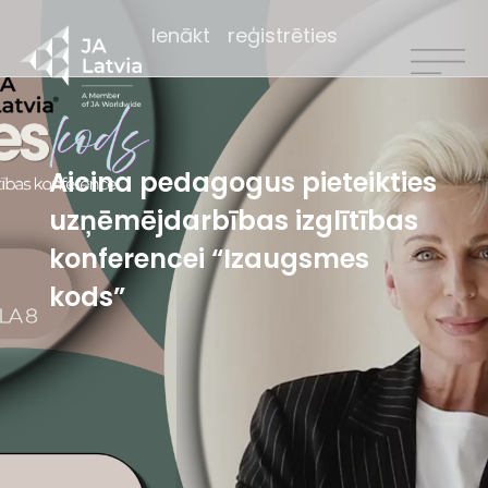
Ienākt
reģistrēties
Aicina pedagogus pieteikties
uzņēmējdarbības izglītības
konferencei “Izaugsmes
kods”