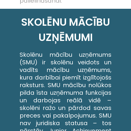
palielināšanai.
SKOLĒNU MĀCĪBU
UZŅĒMUMI
Skolēnu mācību uzņēmums
(SMU) ir skolēnu veidots un
vadīts mācību uzņēmums,
kura darbībai piemīt izglītojošs
raksturs. SMU mācību nolūkos
pilda īsta uzņēmuma funkcijas
un darbojas reālā vidē –
skolēni ražo un pārdod savas
preces vai pakalpojumus. SMU
nav juridiska statusa – tos
pārstāv Junior Achievement