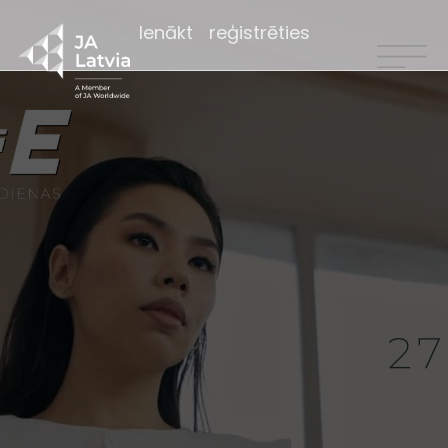
Ienākt
reģistrēties