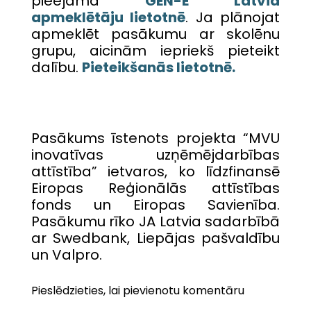
pieejama
GEN-E Latvia
apmeklētāju lietotnē
. Ja plānojat
apmeklēt pasākumu ar skolēnu
grupu, aicinām iepriekš pieteikt
dalību.
Pieteikšanās lietotnē.
Pasākums īstenots projekta “MVU
inovatīvas uzņēmējdarbības
attīstība” ietvaros, ko līdzfinansē
Eiropas Reģionālās attīstības
fonds un Eiropas Savienība.
Pasākumu rīko JA Latvia sadarbībā
ar Swedbank, Liepājas pašvaldību
un Valpro.
Pieslēdzieties, lai pievienotu komentāru