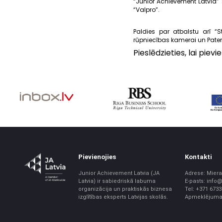
“Junior Achievement Latvia”
“Valpro”.
Paldies par atbalstu arī “St
rūpniecības kamerai un Paten
Pieslēdzieties, lai pie
Pievienojies
Kontakti
Junior Achievement Latvia (JA
Adrese: Miera 
Latvia) ir sabiedriskā labuma
E-pasts: info@
organizācija un praktiskās biznesa
Tel: +371 673
izglītības eksperts Latvijas skolās.
Apmeklējuma l