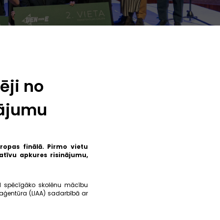
ēji no
nājumu
ropas finālā. Pirmo vietu
atīvu apkures risinājumu,
1 spēcīgāko skolēnu mācību
 aģentūra (LIAA) sadarbībā ar