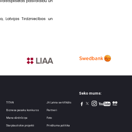
valstspilsētas pašvaldību un
ba, Latvijas Tirdzniecības un
Seko mums:
TITAN
JA Latvia sertifikāts
Biznesa pasaku konkurss
Partneri
Mana vārdnīciņa
Foto
Starptautiskie projekti
Privātuma politika