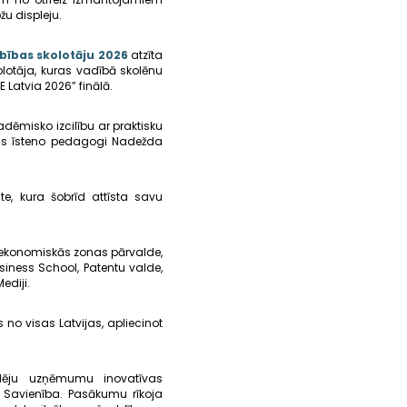
žu displeju.
ības skolotāju 2026
atzīta
olotāja, kuras vadībā skolēnu
Latvia 2026” finālā.
adēmisko izcilību ar praktisku
mas īsteno pedagogi Nadežda
e, kura šobrīd attīsta savu
s ekonomiskās zonas pārvalde,
siness School, Patentu valde,
ediji.
o visas Latvijas, apliecinot
idēju uzņēmumu inovatīvas
s Savienība. Pasākumu rīkoja