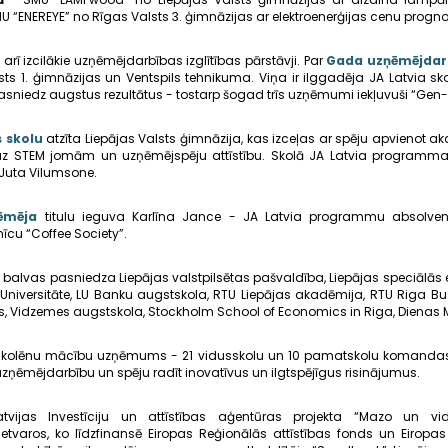
U “ENEREYE” no Rīgas Valsts 3. ģimnāzijas ar elektroenerģijas cenu progno
arī izcilākie uzņēmējdarbības izglītības pārstāvji. Par
Gada uzņēmējdarb
sts 1. ģimnāzijas un Ventspils tehnikuma. Viņa ir ilggadēja JA Latvia sk
niedz augstus rezultātus - tostarp šogad trīs uzņēmumi iekļuvuši “Gen-E 
 skolu
atzīta Liepājas Valsts ģimnāzija, kas izceļas ar spēju apvienot ak
ot uz STEM jomām un uzņēmējspēju attīstību. Skolā JA Latvia program
 Juta Vilumsone.
ēmēja
titulu ieguva Karlīna Jance - JA Latvia programmu absolvent
īcu “Coffee Society”.
u balvas pasniedza Liepājas valstpilsētas pašvaldība, Liepājas speciālā
 Universitāte, LU Banku augstskola, RTU Liepājas akadēmija, RTU Riga Bu
ts, Vidzemes augstskola, Stockholm School of Economics in Riga, Dienas M
 skolēnu mācību uzņēmums - 21 vidusskolu un 10 pamatskolu komandas n
uzņēmējdarbību un spēju radīt inovatīvus un ilgtspējīgus risinājumus.
atvijas Investīciju un attīstības aģentūras projekta “Mazo un v
ietvaros, ko līdzfinansē Eiropas Reģionālās attīstības fonds un Eiropa