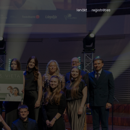
Ienākt
reģistrēties