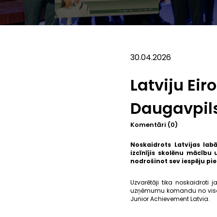
30.04.2026
Latviju Ei
Daugavpils
Komentāri (0)
Noskaidrots Latvijas lab
izcīnījis skolēnu mācību
nodrošinot sev iespēju pied
Uzvarētāji tika noskaidroti
uzņēmumu komandu no visas La
Junior Achievement Latvia.