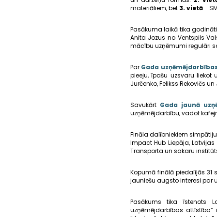
materiāliem, bet
3. vietā
- SM
Pasākuma laikā tika godināti 
Anita Jozus no Ventspils Val
mācību uzņēmumi regulāri sas
Par
Gada uzņēmējdarbības
pieeju, īpašu uzsvaru liek
Jurčenko, Felikss Rekovičs un
Savukārt
Gada jaunā uzņ
uzņēmējdarbību, vadot kafejn
Fināla dalībniekiem simpātij
Impact Hub Liepāja, Latvijas
Transporta un sakaru institū
Kopumā finālā piedalījās 31
jauniešu augsto interesi par 
Pasākums tika īstenots L
uzņēmējdarbības attīstība” 