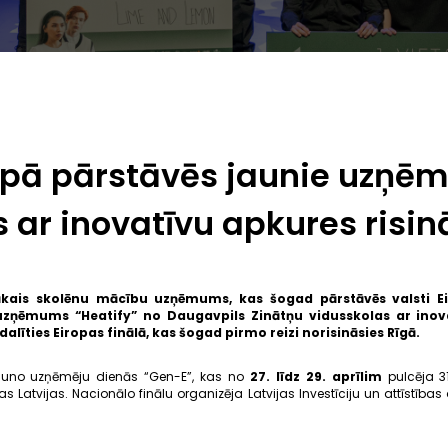
ropā pārstāvēs jaunie uzņēm
 ar inovatīvu apkures risi
ākais skolēnu mācību uzņēmums, kas šogad pārstāvēs valsti Ei
 uzņēmums “Heatify” no Daugavpils Zinātņu vidusskolas ar inov
alīties Eiropas finālā, kas šogad pirmo reizi norisināsies Rīgā.
 jauno uzņēmēju dienās “Gen-E”, kas no
27. līdz 29. aprīlim
pulcēja 3
tvijas. Nacionālo finālu organizēja Latvijas Investīciju un attīstības