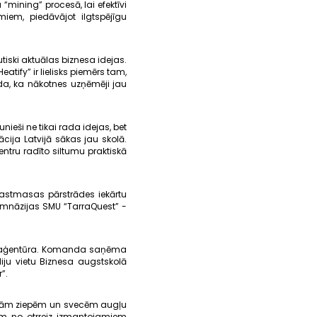
“mining” procesā, lai efektīvi
em, piedāvājot ilgtspējīgu
utiski aktuālas biznesa idejas.
tify” ir lielisks piemērs tam,
āda, ka nākotnes uzņēmēji jau
unieši ne tikai rada idejas, bet
ija Latvijā sākas jau skolā.
entru radīto siltumu praktiskā
astmasas pārstrādes iekārtu
ģimnāzijas SMU “TarraQuest” -
bas aģentūra. Komanda saņēma
ju vietu Biznesa augstskolā
”.
ātām ziepēm un svecēm augļu
m no otrreiz izmantojamiem