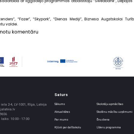
 sadarbībā ar ilggadējo programmas atbalstītāju “Swedbank”, Liepājas 
enders”, “Fazer”, “Skypark”, “Dienas Mediji”, Biznesa Augstskolai Turī
tu valdei.
vienotu komentāru
Saturs
iela 2-4, LV-1001, Rīga, Latvija
Sākums
Skolotāju apmācības
jalatvia.lv
Aktualitātes
Skolēnu mācību uzņēmumi
39656
aiks: 10:00 - 17:00
Par mums
Ēnu diena
Kļūsti par dalībskolu
Līderu programma