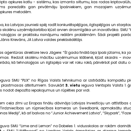
ripto apkures katlu - sistēmu, kas izmanto siltumu, kas rodas kriptovalūtu 
ājums paredzēts gan privātmāju īpašniekiem, gan mazajiem uzņēmumi
 apkures metodēm.
ina, ka Latvijas jaunieši spēj radīt konkurētspējīgas, ilgtspējīgas un starpta
 skolēnu uzņēmējdarbība kļūst arvien drosmīgāka un inovatīvāka. SMU “Hea
hnoloģijas ar praktisku risinājumu reālām problēmām. Šādi projekti par
Jānis Krievāns, JA Latvia valdes priekšsēdētājs.
bas aģentūras direktore Ieva Jāgere: “Šī gada finālā bija īpaši jūtams, ka ja
ēmas. Redzot skolēnu mācību uzņēmumus klātienē, kļūst skaidrs – inovāc
arāda, kā tehnoloģijas un ilgtspēja var iet roku rokā, pārvēršot pat datu c
eguva SMU “PLIX” no Rīgas Valsts tehnikuma ar izstrādātu kompaktu pl
o plastmasas atkritumiem. Savukārt
3. vietu
ieguva Ventspils Valsts 1. 
s nodot depozīta iepakojumus un rūpēties par vidi.
m ceļa zīmi uz Eiropas finālu dāvināja Latvijas Investīciju un attīstī
Tirdzniecības un rūpniecības kameras un Swedbank, apmaksātu studi
nas Mediji”, kā arī balvas no “Junior Achievement Latvia”, “Skypark”, “Fazer
guva SMU “Lime and Lemon” no Dobeles 1. vidusskolas ar rokām darin
ā
- SMU “LAMPwood” no Liepājas Valsts ģimnāzijas ar dizaina lampā