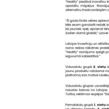
“Heatify” piedāvā inovatīvu k
apsildītu mājokļus. Risin
alternatīvu tradicionālajām
“Šī gada fināls vēlreiz apliec
Mēs esam gandarīti redzēt, ka
kā jaunieši spēj apvienot te
šodien domā globāli,” uzsver 
Latvijas Investīciju un attīstī
risina reālas nākotnes probl
“Heatify” risinājums spilgti p
ieguvumā sabiedrībai.”
Vidusskolu grupā
2. vietu
i
jaunu produktu ražošanai n
platforma, kas motivē cilvēku
Vidusskolu grupas uzvarētāje
naudas balvas no Latvijas 
Turība, reklāmas iespējas “Die
Pamatskolu grupā
1. vietu
ie
un dārzeņu formās.
2. viet