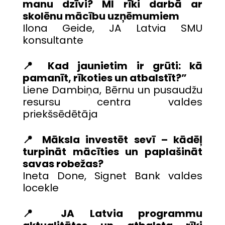
manu dzīvi? MI rīki darbā ar
skolēnu mācību uzņēmumiem
Ilona Geide, JA Latvia SMU
konsultante
📍 Kad jaunietim ir grūti: kā
pamanīt, rīkoties un atbalstīt?”
Liene Dambiņa, Bērnu un pusaudžu
resursu centra valdes
priekšsēdētāja
📍 Māksla investēt sevī – kādēļ
turpināt mācīties un paplašināt
savas robežas?
Ineta Done, Signet Bank valdes
locekle
📍 JA Latvia programmu