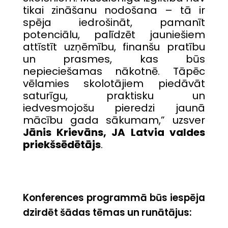
tikai zināšanu nodošana – tā ir
spēja iedrošināt, pamanīt
potenciālu, palīdzēt jauniešiem
attīstīt uzņēmību, finanšu pratību
un prasmes, kas būs
nepieciešamas nākotnē. Tāpēc
vēlamies skolotājiem piedāvāt
saturīgu, praktisku un
iedvesmojošu pieredzi jaunā
mācību gada sākumam,” uzsver
Jānis Krievāns, JA Latvia valdes
priekšsēdētājs
.
Konferences programmā būs iespēja
dzirdēt šādas tēmas un runātājus: