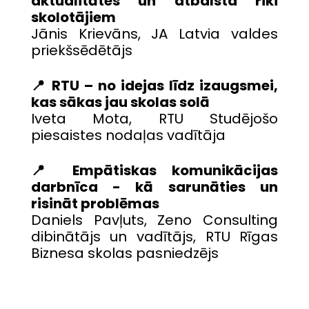
aktualitātes un atbalsta rīki
skolotājiem
Jānis Krievāns, JA Latvia valdes
priekšsēdētājs
📍 RTU – no idejas līdz izaugsmei,
kas sākas jau skolas solā
Iveta Mota, RTU Studējošo
piesaistes nodaļas vadītāja
📍 Empātiskas komunikācijas
darbnīca - kā sarunāties un
risināt problēmas
Daniels Pavļuts, Zeno Consulting
dibinātājs un vadītājs, RTU Rīgas
Biznesa skolas pasniedzējs