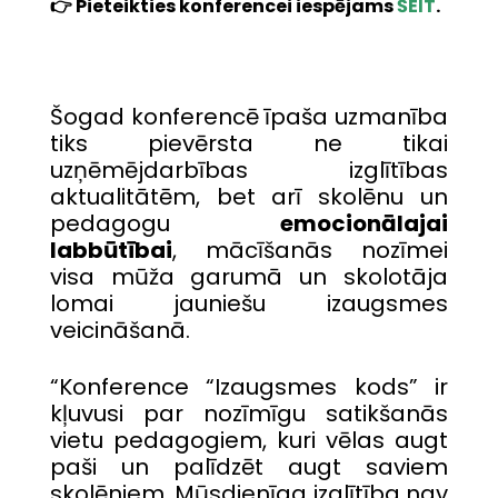
👉 Pieteikties konferencei iespējams
ŠEIT
.
Šogad konferencē īpaša uzmanība
tiks pievērsta ne tikai
uzņēmējdarbības izglītības
aktualitātēm, bet arī skolēnu un
pedagogu
emocionālajai
labbūtībai
, mācīšanās nozīmei
visa mūža garumā un skolotāja
lomai jauniešu izaugsmes
veicināšanā.
“Konference “Izaugsmes kods” ir
kļuvusi par nozīmīgu satikšanās
vietu pedagogiem, kuri vēlas augt
paši un palīdzēt augt saviem
skolēniem. Mūsdienīga izglītība nav