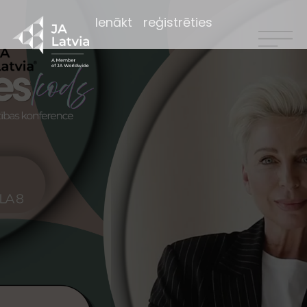
Ienākt
reģistrēties