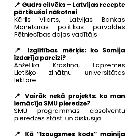
📍 Gudrs cilvēks – Latvijas recepte
pārtikušai nākotnei
Kārlis Vilerts, Latvijas Bankas
Monetārās politikas pārvaldes
Pētniecības daļas vadītājs
📍 Izglītības mērķis: ko Somija
izdarīja pareizi?
Anželika Krastiņa, Lapzemes
Lietišķo zinātņu universitātes
lektore
📍 Vairāk nekā projekts: ko man
iemācīja SMU pieredze?
SMU programmas absolventu
pieredzes stāsti un diskusija
📍 Kā “Izaugsmes kods” mainīja