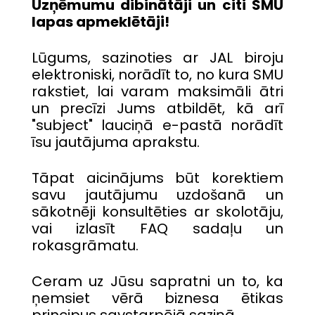
Uzņēmumu dibinātāji un citi SMU
lapas apmeklētāji!
Lūgums, sazinoties ar JAL biroju
elektroniski, norādīt to, no kura SMU
rakstiet, lai varam maksimāli ātri
un precīzi Jums atbildēt, kā arī
"subject" lauciņā e-pastā norādīt
īsu jautājuma aprakstu.
Tāpat aicinājums būt korektiem
savu jautājumu uzdošanā un
sākotnēji konsultēties ar skolotāju,
vai izlasīt FAQ sadaļu un
rokasgrāmatu.
Ceram uz Jūsu sapratni un to, ka
ņemsiet vērā biznesa ētikas
principus savstarpējā saziņā