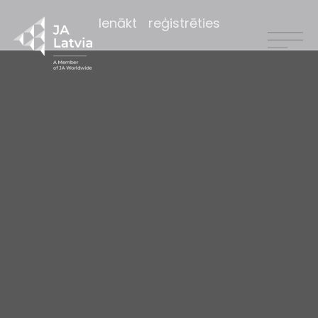
Ienākt
reģistrēties