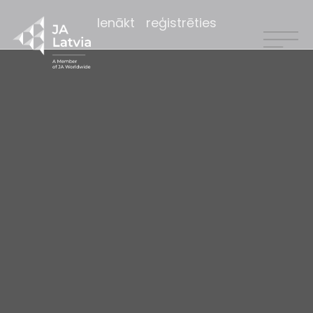
Ienākt
reģistrēties