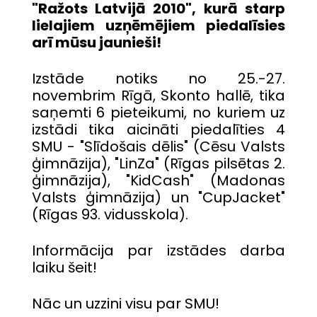
"Ražots Latvijā 2010", kurā starp
lielajiem uzņēmējiem piedalīsies
arī mūsu jaunieši!
Izstāde notiks no 25.-27.
novembrim Rīgā, Skonto hallē, tika
saņemti 6 pieteikumi, no kuriem uz
izstādi tika aicināti piedalīties 4
SMU - "Slīdošais dēlis" (Cēsu Valsts
ģimnāzija), "LinZa" (Rīgas pilsētas 2.
ģimnāzija), "KidCash" (Madonas
Valsts ģimnāzija) un "CupJacket"
(Rīgas 93. vidusskola).
Informācija par izstādes darba
laiku
šeit!
Nāc un uzzini visu par SMU!