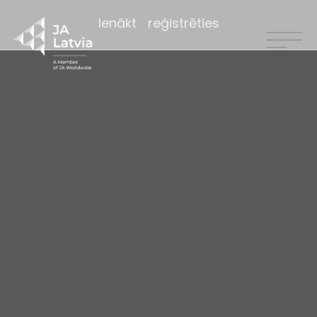
Ienākt
reģistrēties