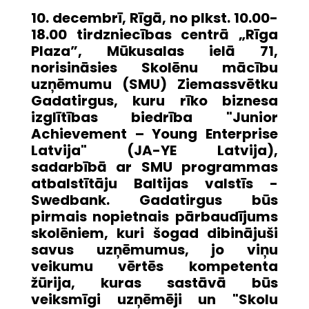
10. decembrī, Rīgā, no plkst. 10.00-
18.00 tirdzniecības centrā „Rīga
Plaza”, Mūkusalas ielā 71,
norisināsies Skolēnu mācību
uzņēmumu (SMU) Ziemassvētku
Gadatirgus, kuru rīko biznesa
izglītības biedrība "Junior
Achievement – Young Enterprise
Latvija" (JA-YE Latvija),
sadarbībā ar SMU programmas
atbalstītāju Baltijas valstīs -
Swedbank. Gadatirgus būs
pirmais nopietnais pārbaudījums
skolēniem, kuri šogad dibinājuši
savus uzņēmumus, jo viņu
veikumu vērtēs kompetenta
žūrija, kuras sastāvā būs
veiksmīgi uzņēmēji un "Skolu