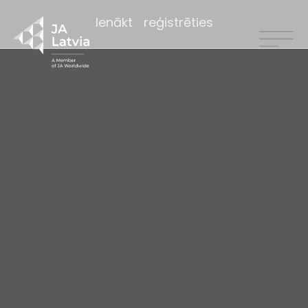
Ienākt
reģistrēties