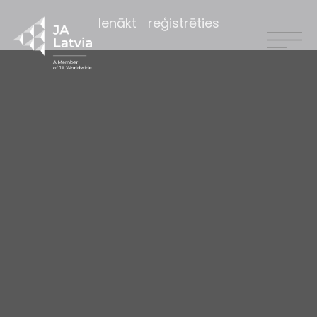
Ienākt
reģistrēties