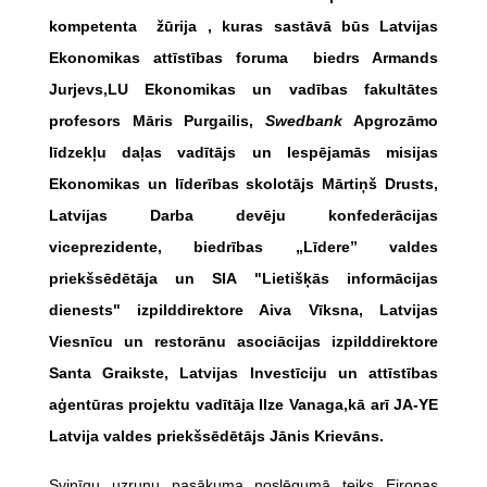
kompetenta žūrija , kuras sastāvā būs Latvijas
Ekonomikas attīstības foruma biedrs Armands
Jurjevs,LU Ekonomikas un vadības fakultātes
profesors Māris Purgailis,
Swedbank
Apgrozāmo
līdzekļu daļas vadītājs un Iespējamās misijas
Ekonomikas un līderības skolotājs Mārtiņš Drusts,
Latvijas Darba devēju konfederācijas
viceprezidente, biedrības „Līdere” valdes
priekšsēdētāja un SIA "Lietišķās informācijas
dienests" izpilddirektore Aiva Vīksna, Latvijas
Viesnīcu un restorānu asociācijas izpilddirektore
Santa Graikste, Latvijas Investīciju un attīstības
aģentūras projektu vadītāja Ilze Vanaga,kā arī JA-YE
Latvija valdes priekšsēdētājs Jānis Krievāns.
Svinīgu uzrunu pasākuma noslēgumā teiks Eiropas