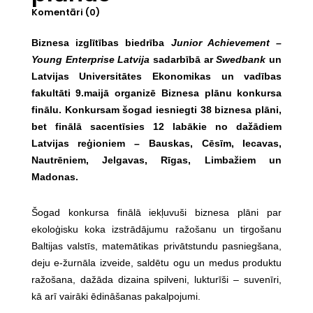
Komentāri (0)
Biznesa izglītības biedrība
Junior Achievement –
Young Enterprise Latvija
sadarbībā ar
Swedbank
un
Latvijas Universitātes Ekonomikas un vadības
fakultāti 9.maijā organizē Biznesa plānu konkursa
finālu. Konkursam šogad iesniegti 38 biznesa plāni,
bet finālā sacentīsies 12 labākie no dažādiem
Latvijas reģioniem – Bauskas, Cēsīm, Iecavas,
Nautrēniem, Jelgavas, Rīgas, Limbažiem un
Madonas.
Šogad konkursa finālā iekļuvuši biznesa plāni par
ekoloģisku koka izstrādājumu ražošanu un tirgošanu
Baltijas valstīs, matemātikas privātstundu pasniegšana,
deju e-žurnāla izveide, saldētu ogu un medus produktu
ražošana, dažāda dizaina spilveni, lukturīši – suvenīri,
kā arī vairāki ēdināšanas pakalpojumi.