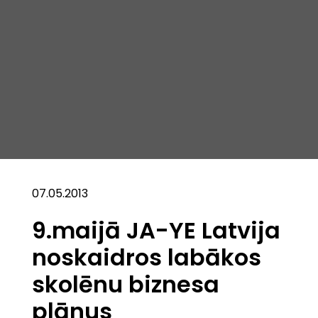
07.05.2013
9.maijā JA-YE Latvija
noskaidros labākos
skolēnu biznesa
plānus