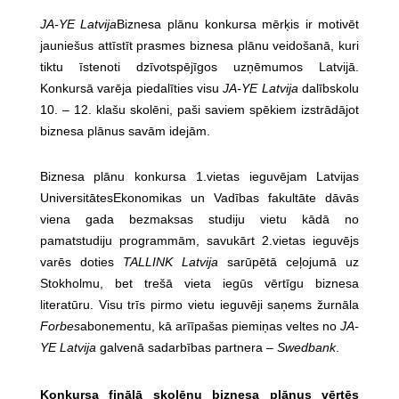
JA-YE Latvija
Biznesa plānu konkursa mērķis ir motivēt
jauniešus attīstīt prasmes biznesa plānu veidošanā, kuri
tiktu īstenoti dzīvotspējīgos uzņēmumos Latvijā.
Konkursā varēja piedalīties visu
JA-YE Latvija
dalībskolu
10. – 12. klašu skolēni, paši saviem spēkiem izstrādājot
biznesa plānus savām idejām.
Biznesa plānu konkursa 1.vietas ieguvējam Latvijas
UniversitātesEkonomikas un Vadības fakultāte dāvās
viena gada bezmaksas studiju vietu kādā no
pamatstudiju programmām, savukārt 2.vietas ieguvējs
varēs doties
TALLINK Latvija
sarūpētā ceļojumā uz
Stokholmu, bet trešā vieta iegūs vērtīgu biznesa
literatūru. Visu trīs pirmo vietu ieguvēji saņems žurnāla
Forbes
abonementu, kā arīīpašas piemiņas veltes no
JA-
YE Latvija
galvenā sadarbības partnera –
Swedbank
.
Konkursa finālā skolēnu biznesa plānus vērtēs