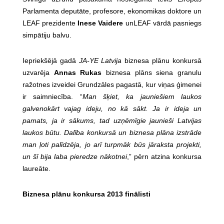
Parlamenta deputāte, profesore, ekonomikas doktore un
LEAF prezidente
Inese Vaidere
unLEAF vārdā pasniegs
simpātiju balvu.
Iepriekšējā gadā
JA-YE Latvija
biznesa plānu konkursā
uzvarēja
Annas Rukas
biznesa plāns siena granulu
ražotnes izveidei Grundzāles pagastā, kur viņas ģimenei
ir saimniecība. “
Man šķiet, ka jauniešiem laukos
galvenokārt vajag ideju, no kā sākt. Ja ir ideja un
pamats, ja ir sākums, tad uzņēmīgie jaunieši Latvijas
laukos būtu. Dalība konkursā un biznesa plāna izstrāde
man ļoti palīdzēja, jo arī turpmāk būs jāraksta projekti,
un šī bija laba pieredze nākotnei
,” pērn atzina konkursa
laureāte.
Biznesa plānu konkursa 2013 finālisti