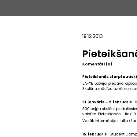
19.12.2013
Pieteikša
Komentāri (0)
Pieteikšanās starptauti
JA-YE Latvija piedāvā apkop
Skolēnu mācību uzņēmumie
31.janvāris – 2.februāris
- 
800 beļģu skolēni piedaliesie
valstīm. Pieteikšanās – līdz 1
Vairāk informācijas:
http://
15.februāris
- Student Compa