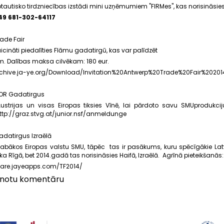
tautisko tirdzniecības izstādi mini uzņēmumiem "FIRMes", kas norisināsie
49 681-302-64117
rade Fair
ināti piedalīties Flāmu gadatirgū, kas var palīdzēt
im. Dalības maksa cilvēkam: 180 eur.
rchive.ja-ye.org/Download/Invitation%20Antwerp%20Trade%20Fair%2020
IOR Gadatirgus
ustrijas un visas Eiropas tiksies Vīnē, lai pārdoto savu SMUprodukciju
ttp://graz.stvg.at/junior.nsf/anmeldunge
adatirgus Izraēlā
abākos Eiropas valstu SMU, tāpēc tas ir pasākums, kuru spēcīgākie Lat
 Rīgā, bet 2014.gadā tas norisināsies Haifā, Izraēlā. Agrīnā pieteikšanās: 
hare.jayeapps.com/TF2014/
vienotu komentāru