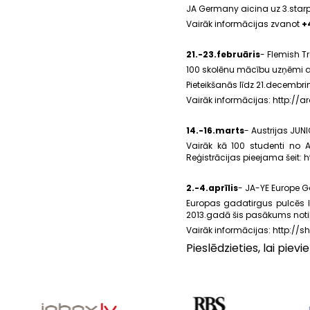
JA Germany aicina uz 3.starp
Vairāk informācijas zvanot
+
21.-23.februāris
- Flemish T
100 skolēnu mācību uzņēmi aic
Pieteikšanās līdz 21.decembr
Vairāk informācijas:
http://a
14.-16.marts
- Austrijas JUN
Vairāk kā 100 studenti no A
Reģistrācijas pieejama šeit:
h
2.-4.aprīlis
- JA-YE Europe G
Europas gadatirgus pulcēs l
2013.gadā šis pasākums notika
Vairāk informācijas:
http://s
Pieslēdzieties, lai pie