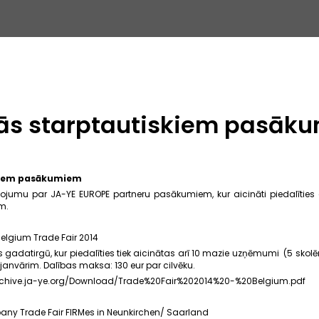
nās starptautiskiem pasāk
skiem pasākumiem
ojumu par JA-YE EUROPE partneru pasākumiem, kur aicināti piedalīties 
m.
Belgium Trade Fair 2014
s gadatirgū, kur piedalīties tiek aicinātas arī 10 mazie uzņēmumi (5 skol
0.janvārim. Dalības maksa: 130 eur par cilvēku.
archive.ja-ye.org/Download/Trade%20Fair%202014%20-%20Belgium.pdf
ny Trade Fair FIRMes in Neunkirchen/ Saarland