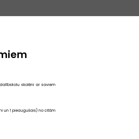
umiem
dalībskolu skolēni ar saviem
ēni un 1 pieaugušais) no citām