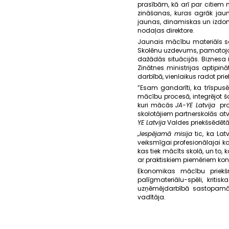
prasībām, kā arī par citie
zināšanas, kuras agrāk jauni
jaunas, dinamiskas un izdom
nodaļas direktore.
Jaunais mācību materiāls sad
Skolēnu uzdevums, pamatojot
dažādās situācijās. Biznes
Zinātnes ministrijas aptipi
darbībā, vienlaikus radot pr
”Esam gandarīti, ka trīspus
mācību procesā, integrējot š
kuri mācās
JA-YE Latvija
prog
skolotājiem partnerskolās a
YE Latvija
Valdes priekšsēdētā
„Iespējamā misija
tic, ka Latv
veiksmīgai profesionālajai k
kas tiek mācīts skolā, un to
ar praktiskiem piemēriem kon
Ekonomikas mācību priekšm
palīgmateriālu-spēli, kriti
uzņēmējdarbībā sastopamās 
vadītāja.