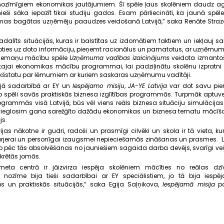
m nozīmīgiem ekonomikas jautājumiem. Šī spēle ļaus skolēniem daudz 
eši sāka iepazīt tikai studiju gados. Esam pārliecināti, ka jaunā spēl
as bagātas uzņēmēju paaudzes veidošanā Latvijā,” saka Renāte Strazd
alīts situācijās, kuras ir balstītas uz izdomātiem faktiem un iekļauj 
ies uz doto informāciju, pieņemt racionālus un pamatotus, ar uzņēmu
a iemaņu mācību spēle
Uzņēmuma vadības izaicinājums
veidota izmantoša
nātajai ekonomikas mācību programmai, lai padziļinātu skolēnu izpratn
iekšstatu par lēmumiem ar kuriem saskaras uzņēmumu vadītāji.
ējā sadarbībā ar EY
un
Iespējamo misiju
,
JA-YE Latvija
var dot savu pien
o spēli savās praktiskās biznesa izglītības programmās. Turpmāk aptuven
rammās visā Latvijā, būs vēl viens reāls biznesa situāciju simulācija
tvieglosim gana sarežģīto dažādu ekonomikas un biznesa tematu mācīša
js.
ijas nākotne ir gudri, radoši un prasmīgi cilvēki un skola ir tā vieta, kur
arjerai un personīgai izaugsmei nepieciešamās zināšanas un prasmes. La
, ko pēc tās absolvēšanas no jauniešiem sagaida darba devējs, svarīgi ve
krētās jomās.
eta centrā ir jāizvirza iespēja skolēniem mācīties no reālas dzī
ska nozīme bija tieši sadarbībai ar EY speciālistiem, jo tā bija iesp
un praktiskās situācijās,“ saka Egija Saļņikova,
Iespējamā misija
pa