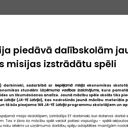
ija piedāvā dalībskolām ja
 misijas izstrādātu spēli
) darbinieki, sadarbībā ar
Iespējamā misija
ekonomikas skolotāji
ekonomikas stundām
Uzņēmuma vadības izaicinājums
, kura pamatā 
ides un likumdošanas analīze. Jaunā mācību spēle skolās tiks pi
e Latvija
(
JA-YE Latvija
), kas nodrošinās jaunā mācību materiāla 
 un tā būs pieejama 165
JA-YE Latvija
programmu skolotājiem un aptu
espējamā misija
skolotājiem, izstrādāja EY darbinieki, kuri ikdienas darb
 Tas ir ļāvis šo mācību spēli veidot patiesi vispusīgu - spēlē iekļaut
ādu risku ietekmi uz uzņēmuma darbību, spēju adaptēties mainīgām nodok