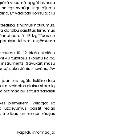
agrākā vecumā apgūt biznesa
e sniegs svarīgu ieguldījumu
iņa, EY vadības konsultāciju
sabiedrībā zināmus notikumus.
ma darbību saistītus lēmumus
nai paralēli LR Izglītības un
i par risku ietekmi uzņēmuma
esumu 10.-12. klašu skolēnu
i 40 tūkstošu skolēnu rīcībā,
s instruments. Savukārt mūsu
nu,” saka Jānis Krievāns,
JA-
 jaunietis iegūts lielāko daļu
i neveidotos plaisa starp to,
icināt mācību satura sasaisti
ves piemēriem. Veidojot šo
ēja uzdevumus balstīt reālās
rtnerības un komunikācijas
Papildu informācija: