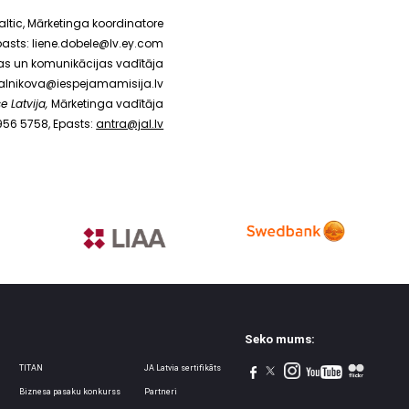
altic, Mārketinga koordinatore
pasts:
liene.dobele@lv.ey.com
bas un komunikācijas vadītāja
salnikova@iespejamamisija.lv
e Latvija,
Mārketinga vadītāja
2956 5758, Epasts:
antra@jal.lv
Seko mums:
TITAN
JA Latvia sertifikāts
Biznesa pasaku konkurss
Partneri