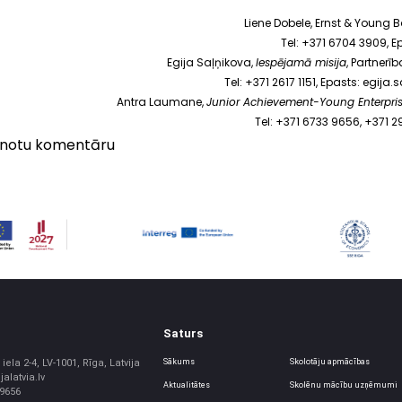
Liene Dobele, Ernst & Young B
Tel: +371 6704 3909, E
Egija Saļņikova,
Iespējamā misija
, Partnerī
Tel: +371 2617 1151, Epasts:
egija.
Antra Laumane,
Junior Achievement-Young Enterpris
Tel: +371 6733 9656, +371 
vienotu komentāru
Saturs
iela 2-4, LV-1001, Rīga, Latvija
Sākums
Skolotāju apmācības
jalatvia.lv
Aktualitātes
Skolēnu mācību uzņēmumi
39656