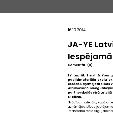
16.10.2014
JA-YE Latv
Iespējamās
Komentāri (0)
EY (agrāk Ernst & Young
papildmateriālu skolu 
esošās uzņēmējdarbības v
Achievement-Young Enterpris
partnerskolās visā Latvijā
skolēnu.
“Mācību materiālu, kopā ar
I
uzņēmējdarbības jautājumiem.
īstenošanu reālā tirgū, daž