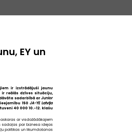
unu, EY un
em ir izstrādājuši jaunu
ir reālās dzīves situāciju,
edāvāta sadarbībā ar
Junior
pieejamību 150
JA-YE Latvija
veni 40 000 10.-12. klašu
ā saskaras ar visdažādākajiem
as sadaļas par biznesa idejas
ļu politikas un likumdošanas