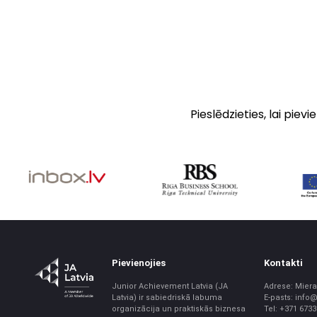
Pieslēdzieties, lai pie
Pievienojies
Kontakti
Junior Achievement Latvia (JA
Adrese: Miera 
Latvia) ir sabiedriskā labuma
E-pasts: info@
organizācija un praktiskās biznesa
Tel: +371 673