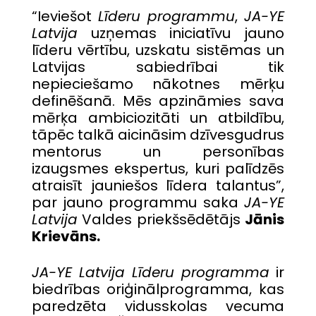
“Ieviešot
Līderu programmu
,
JA-YE
Latvija
uzņemas iniciatīvu jauno
līderu vērtību, uzskatu sistēmas un
Latvijas sabiedrībai tik
nepieciešamo nākotnes mērķu
definēšanā. Mēs apzināmies sava
mērķa ambiciozitāti un atbildību,
tāpēc talkā aicināsim dzīvesgudrus
mentorus un personības
izaugsmes ekspertus, kuri palīdzēs
atraisīt jauniešos līdera talantus”,
par jauno programmu saka
JA-YE
Latvija
Valdes priekšsēdētājs
Jānis
Krievāns.
JA-YE Latvija
Līderu programma
ir
biedrības oriģinālprogramma, kas
paredzēta vidusskolas vecuma