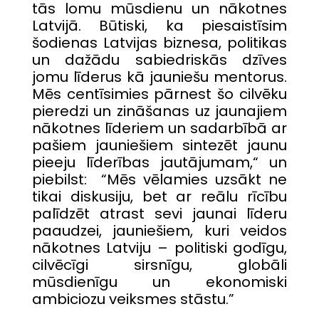
tās lomu mūsdienu un nākotnes
Latvijā. Būtiski, ka piesaistīsim
šodienas Latvijas biznesa, politikas
un dažādu sabiedriskās dzīves
jomu līderus kā jauniešu mentorus.
Mēs centīsimies pārnest šo cilvēku
pieredzi un zināšanas uz jaunajiem
nākotnes līderiem un sadarbībā ar
pašiem jauniešiem sintezēt jaunu
pieeju līderības jautājumam,“ un
piebilst: “Mēs vēlamies uzsākt ne
tikai diskusiju, bet ar reālu rīcību
palīdzēt atrast sevi jaunai līderu
paaudzei, jauniešiem, kuri veidos
nākotnes Latviju – politiski godīgu,
cilvēcīgi sirsnīgu, globāli
mūsdienīgu un ekonomiski
ambiciozu veiksmes stāstu.”