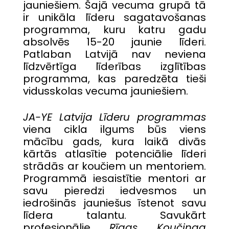
jauniešiem. Šajā vecuma grupā tā
ir unikāla līderu sagatavošanas
programma, kuru katru gadu
absolvēs 15-20 jaunie līderi.
Patlaban Latvijā nav neviena
līdzvērtīga līderības izglītības
programma, kas paredzēta tieši
vidusskolas vecuma jauniešiem.
JA-YE Latvija Līderu programmas
viena cikla ilgums būs viens
mācību gads, kura laikā divās
kārtās atlasītie potenciālie līderi
strādās ar koučiem un mentoriem.
Programmā iesaistītie mentori ar
savu pieredzi iedvesmos un
iedrošinās jauniešus īstenot savu
līdera talantu. Savukārt
profesionālie
Rīgas Koučinga