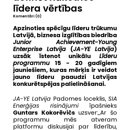
līdera vērtības
Komentāri (0)
Apzinoties spēcīgu līderu trūkumu
Latvijā, biznesa izglītības biedrība
Junior Achievement-Young
Enterprise Latvija
(
JA-YE Latvija
)
uzsāk īstenot unikālu
Līderu
programmu
15 - 20 gadīgiem
jauniešiem, kuras mērķis ir veidot
jauno līderu paaudzi Latvijas
konkurētspējas palielināšanai.
JA-YE Latvija
Padomes loceklis,
SIA
Enerģijas risinājumi
īpašnieks
Guntars Kokorēvičs
uzsver:„Ar šo
programmu mēs atveram
platformu diskusijai par līderību,