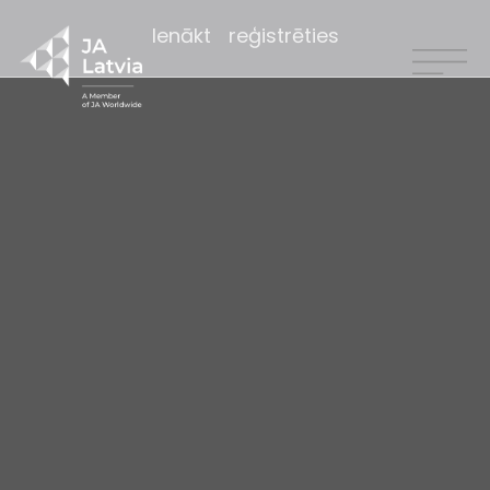
Ienākt
reģistrēties