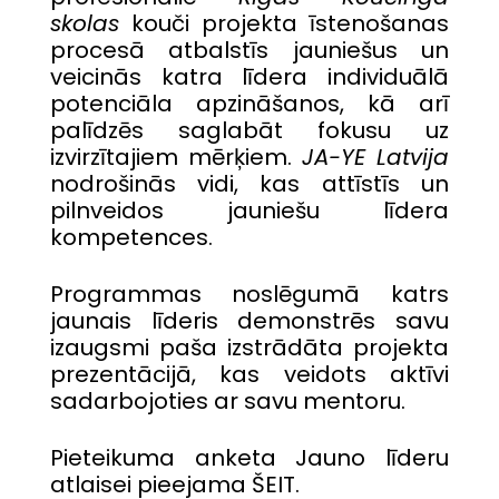
skolas
kouči projekta īstenošanas
procesā atbalstīs jauniešus un
veicinās katra līdera individuālā
potenciāla apzināšanos, kā arī
palīdzēs saglabāt fokusu uz
izvirzītajiem mērķiem.
JA-YE Latvija
nodrošinās vidi, kas attīstīs un
pilnveidos jauniešu līdera
kompetences.
Programmas noslēgumā katrs
jaunais līderis demonstrēs savu
izaugsmi paša izstrādāta projekta
prezentācijā, kas veidots aktīvi
sadarbojoties ar savu mentoru.
Pieteikuma anketa Jauno līderu
atlaisei pieejama
ŠEIT
.