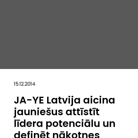
15.12.2014
JA-YE Latvija aicina
jauniešus attīstīt
līdera potenciālu un
definēt nākotnes