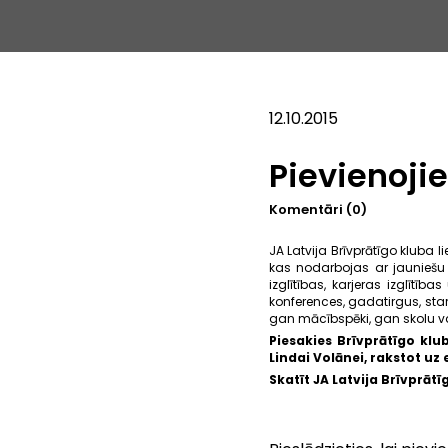
12.10.2015
Pievienoji
Komentāri (0)
JA Latvija Brīvprātīgo kluba lie
kas nodarbojas ar jauniešu
izglītības, karjeras izglīt
konferences, gadatirgus, st
gan mācībspēki, gan skolu vad
Piesakies Brīvprātīgo klu
Lindai Volānei, rakstot uz
Skatīt JA Latvija Brīvprāt