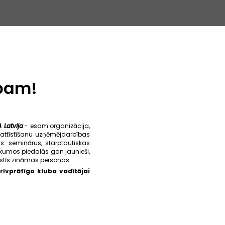
ubam!
 Latvija
- esam organizācija,
attīstīšanu uzņēmējdarbības
s: seminārus, starptautiskas
kumos piedalās gan jaunieši,
lstīs zināmas personas.
rīvprātīgo kluba vadītājai