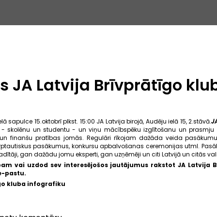
es JA Latvija Brīvprātīgo kl
lā sapulce 15.oktobrī plkst. 15:00 JA Latvija birojā, Audēju ielā 15, 2.stāvā.
JA
 - skolēnu un studentu - un viņu mācībspēku izglītošanu un prasmju 
ības un finanšu pratības jomās. Regulāri rīkojam dažāda veida pasākumu
arptautiskus pasākumus, konkursu apbalvošanas ceremonijas utml. Pasā
ītāji, gan dažādu jomu eksperti, gan uzņēmēji un citi Latvijā un citās va
bam vai uzdod sev interesējošos jautājumus rakstot JA Latvija B
e-pastu
.
īgo kluba infografiku