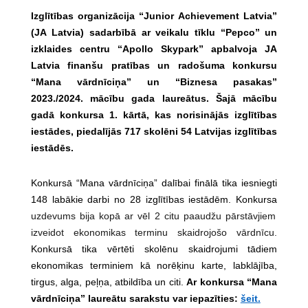
Izglītības organizācija “Junior Achievement Latvia”
(JA Latvia) sadarbībā ar veikalu tīklu “Pepco” un
izklaides centru “Apollo Skypark” apbalvoja JA
Latvia finanšu pratības un radošuma konkursu
“Mana vārdnīciņa” un “Biznesa pasakas”
2023./2024. mācību gada laureātus. Šajā mācību
gadā konkursa 1. kārtā, kas norisinājās izglītības
iestādes, piedalījās 717 skolēni 54 Latvijas izglītības
iestādēs.
Konkursā “Mana vārdnīciņa”
dalībai finālā
tika
iesniegti
148 labākie darbi no 28 izglītības iestādēm. Konkursa
uzdevums bija kopā ar vēl 2 citu paaudžu pārstāvjiem
izveidot ekonomikas terminu skaidrojošo vārdnīcu.
Konkursā tika vērtēti skolēnu skaidrojumi tādiem
ekonomikas terminiem kā norēķinu karte, labklājība,
tirgus, alga, peļņa, atbildība un citi.
Ar konkursa “Mana
vārdnīciņa” laureātu sarakstu var iepazīties:
šeit.