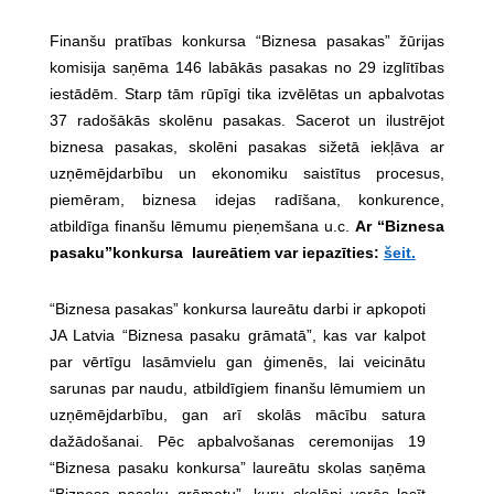
Finanšu pratības konkursa “Biznesa pasakas” žūrijas
komisija saņēma 146 labākās pasakas no 29 izglītības
iestādēm. Starp tām rūpīgi tika izvēlētas un apbalvotas
37 radošākās skolēnu pasakas. Sacerot un ilustrējot
biznesa pasakas, skolēni pasakas sižetā iekļāva ar
uzņēmējdarbību un ekonomiku saistītus procesus,
piemēram, biznesa idejas radīšana, konkurence,
atbildīga finanšu lēmumu pieņemšana u.c.
Ar “Biznesa
pasaku”konkursa laureātiem var iepazīties:
šeit.
“Biznesa pasakas” konkursa laureātu darbi ir apkopoti
JA Latvia “Biznesa pasaku grāmatā”, kas var kalpot
par vērtīgu lasāmvielu gan ģimenēs, lai veicinātu
sarunas par naudu, atbildīgiem finanšu lēmumiem un
uzņēmējdarbību, gan arī skolās mācību satura
dažādošanai. Pēc apbalvošanas ceremonijas 19
“Biznesa pasaku konkursa” laureātu skolas saņēma
“Biznesa pasaku grāmatu”, kuru skolēni varēs lasīt