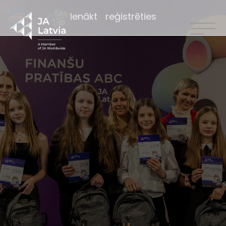
Ienākt
reģistrēties