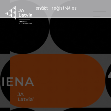
Ienākt
reģistrēties