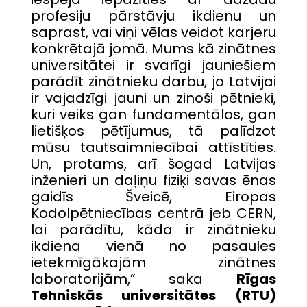
profesiju pārstāvju ikdienu un
saprast, vai viņi vēlas veidot karjeru
konkrētajā jomā. Mums kā zinātnes
universitātei ir svarīgi jauniešiem
parādīt zinātnieku darbu, jo Latvijai
ir vajadzīgi jauni un zinoši pētnieki,
kuri veiks gan fundamentālos, gan
lietišķos pētījumus, tā palīdzot
mūsu tautsaimniecībai attīstīties.
Un, protams, arī šogad Latvijas
inženieri un daļiņu fiziķi savas ēnas
gaidīs Šveicē, Eiropas
Kodolpētniecības centrā jeb CERN,
lai parādītu, kāda ir zinātnieku
ikdiena vienā no pasaules
ietekmīgākajām zinātnes
laboratorijām,” saka
Rīgas
Tehniskās universitātes (RTU)