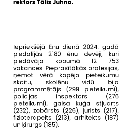
rektors Tālis Juhna.
Iepriekšējā Ēnu dienā 2024. gadā
piedalījās 2180 ēnu devēji, kuri
piedāvāja kopumā 12 753
vakances. Pieprasītākās profesijas,
ņemot vērā kopējo pieteikumu
skaitu, skolēnu vidū bija
programmētājs (299 pieteikumi),
policijas inspektors (276
pieteikumi), gaisa kuģa stjuarts
(232), zobārsts (226), jurists (217),
fizioterapeits (213), arhitekts (187)
un ķirurgs (185).