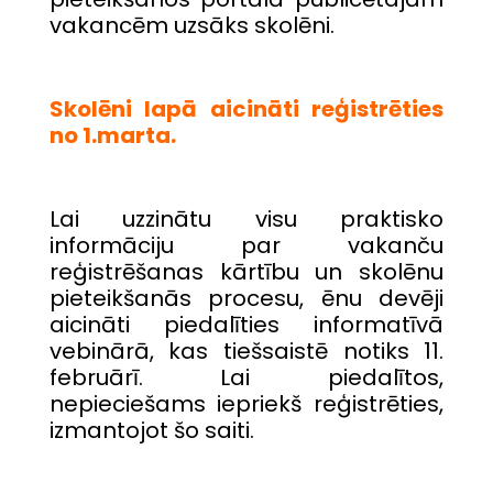
vakancēm uzsāks skolēni.
Skolēni lapā aicināti reģistrēties
no 1.marta.
Lai uzzinātu visu praktisko
informāciju par vakanču
reģistrēšanas kārtību un skolēnu
pieteikšanās procesu, ēnu devēji
aicināti piedalīties informatīvā
vebinārā, kas tiešsaistē notiks 11.
februārī. Lai piedalītos,
nepieciešams iepriekš reģistrēties,
izmantojot šo
saiti
.