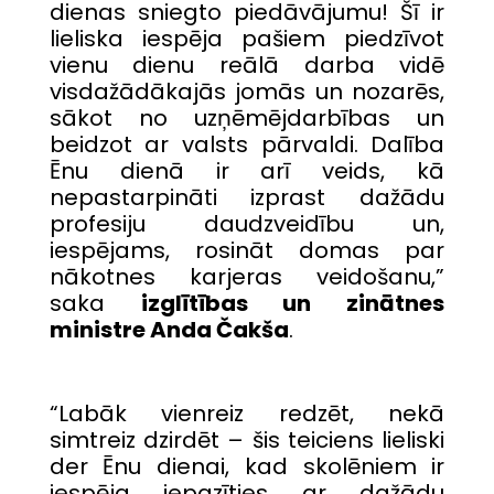
dienas sniegto piedāvājumu! Šī ir
lieliska iespēja pašiem piedzīvot
vienu dienu reālā darba vidē
visdažādākajās jomās un nozarēs,
sākot no uzņēmējdarbības un
beidzot ar valsts pārvaldi. Dalība
Ēnu dienā ir arī veids, kā
nepastarpināti izprast dažādu
profesiju daudzveidību un,
iespējams, rosināt domas par
nākotnes karjeras veidošanu,”
saka
izglītības un zinātnes
ministre Anda Čakša
.
“Labāk vienreiz redzēt, nekā
simtreiz dzirdēt – šis teiciens lieliski
der Ēnu dienai, kad skolēniem ir
iespēja iepazīties ar dažādu