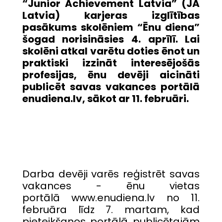
“Junior Achievement Latvia” (JA
Latvia) karjeras izglītības
pasākums skolēniem “Ēnu diena”
šogad norisināsies 4. aprīlī. Lai
skolēni atkal varētu doties ēnot un
praktiski izzināt interesējošās
profesijas, ēnu devēji aicināti
publicēt savas vakances portālā
enudiena.lv
, sākot ar 11. februāri.
Darba devēji varēs reģistrēt savas
vakances - ēnu vietas
portālā
www.enudiena.lv
no
11.
februāra līdz 7. martam, kad
pieteikšanos portālā publicētajām