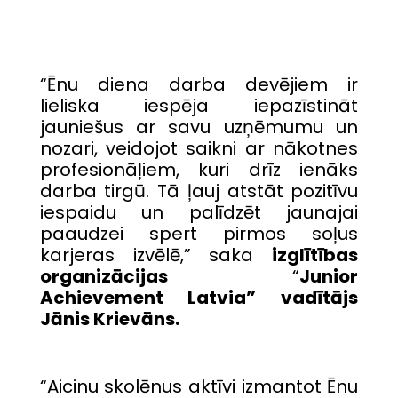
“Ēnu diena darba devējiem ir
lieliska iespēja iepazīstināt
jauniešus ar savu uzņēmumu un
nozari, veidojot saikni ar nākotnes
profesionāļiem, kuri drīz ienāks
darba tirgū. Tā ļauj atstāt pozitīvu
iespaidu un palīdzēt jaunajai
paaudzei spert pirmos soļus
karjeras izvēlē,” saka
izglītības
organizācijas
“
Junior
Achievement Latvia” vadītājs
Jānis Krievāns.
“Aicinu skolēnus aktīvi izmantot Ēnu