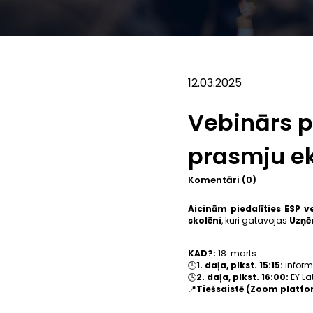
12.03.2025
Vebinārs p
prasmju 
Komentāri (0)
Aicinām piedalīties ESP v
skolēni
, kuri gatavojas
Uzņē
KAD?:
18. marts
🕒
1. daļa, plkst. 15:15:
inform
🕓
2. daļa, plkst. 16:00:
EY Lat
📍
Tiešsaistē (Zoom platf