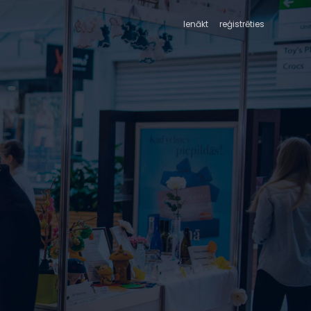
Ienākt
reģistrēties