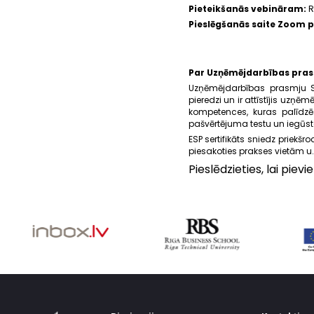
Pieteikšanās vebināram:
R
Pieslēgšanās saite Zoom pl
Par Uzņēmējdarbības pra
Uzņēmējdarbības prasmju SER
pieredzi un ir attīstījis uz
kompetences, kuras palīdzēs
pašvērtējuma testu un iegūs
ESP sertifikāts sniedz priekšr
piesakoties prakses vietām u
Pieslēdzieties, lai pie