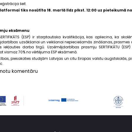
eģistrācija
šeit
.
atformai tiks nosūtīta 18. martā līdz plkst. 12:00 uz pieteikumā n
smju eksāmenu
TIFIKĀTS (ESP) ir starptautiska kvalifikācija, kas apliecina, ka skol
ņēmējdarbības uzsākšanai un veikšanai nepieciešamās zināšanas, prasmes 
 iekļauties darba tirgū. Uzņēmējdarbības prasmju SERTIFIKĀTU (ESP) i
tot vismaz 70% no vērtējuma ESP eksāmenā.
ocības, piesakoties studijām Latvijas un citu Eiropas valstu augstskolās, p
.c.
vienotu komentāru