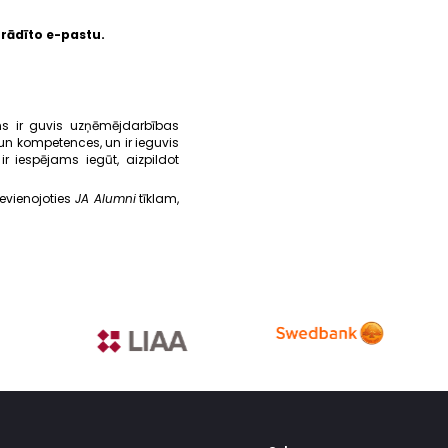
orādīto e-pastu.
ēns ir guvis uzņēmējdarbības
un kompetences, un ir ieguvis
r iespējams iegūt, aizpildot
ievienojoties
JA Alumni
tīklam,