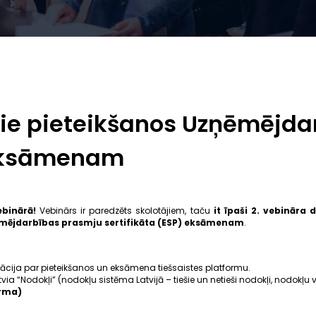
ie pieteikšanos Uzņēmējda
eksāmenam
ebinārā!
Vebinārs ir paredzēts skolotājiem, taču
it īpaši 2. vebināra d
mējdarbības prasmju sertifikāta (ESP) eksāmenam
.
ācija par pieteikšanos un eksāmena tiešsaistes platformu.
via “Nodokļi” (nodokļu sistēma Latvijā – tiešie un netieši nodokļi, nodokļu v
orma)