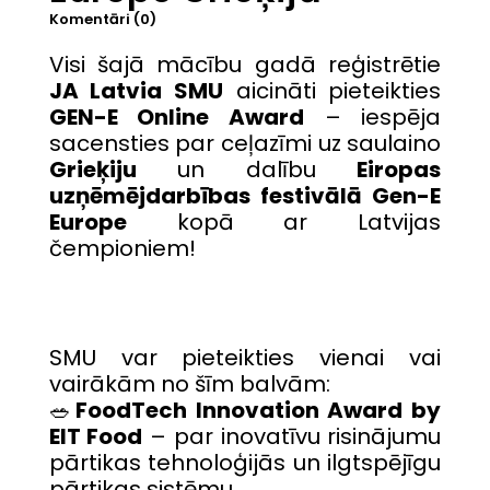
Komentāri (0)
Visi šajā mācību gadā reģistrētie
JA Latvia SMU
aicināti pieteikties
GEN-E Online Award
– iespēja
sacensties par ceļazīmi uz saulaino
Grieķiju
un dalību
Eiropas
uzņēmējdarbības festivālā Gen-E
Europe
kopā ar Latvijas
čempioniem!
SMU var pieteikties vienai vai
vairākām no šīm balvām:
🥗
FoodTech Innovation Award by
EIT Food
– par inovatīvu risinājumu
pārtikas tehnoloģijās un ilgtspējīgu
pārtikas sistēmu.