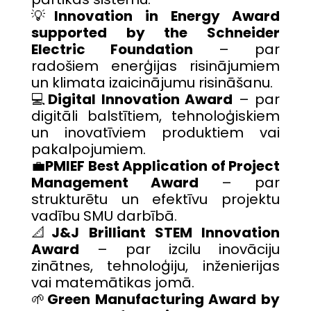
💡
Innovation in Energy Award
supported by the Schneider
Electric Foundation
– par
radošiem enerģijas risinājumiem
un klimata izaicinājumu risināšanu.
💻
Digital Innovation Award
– par
digitāli balstītiem, tehnoloģiskiem
un inovatīviem produktiem vai
pakalpojumiem.
💼
PMIEF Best Application of Project
Management Award
– par
strukturētu un efektīvu projektu
vadību SMU darbībā.
📐
J&J Brilliant STEM Innovation
Award
– par izcilu inovāciju
zinātnes, tehnoloģiju, inženierijas
vai matemātikas jomā.
🌱
Green Manufacturing Award by