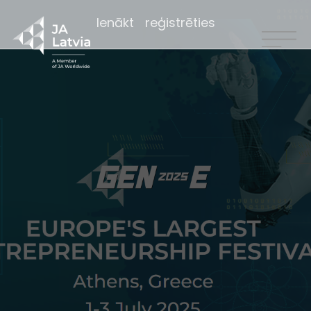
Ienākt
reģistrēties