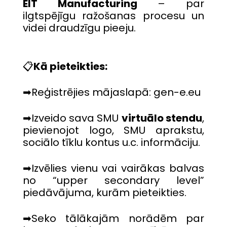
EIT Manufacturing
– par
ilgtspējīgu ražošanas procesu un
videi draudzīgu pieeju.
📋
Kā pieteikties:
➡Reģistrējies mājaslapā:
gen-e.eu
➡Izveido sava SMU
virtuālo stendu
,
pievienojot logo, SMU aprakstu,
sociālo tīklu kontus u.c. informāciju.
➡Izvēlies vienu vai vairākas balvas
no “upper secondary level”
piedāvājuma, kurām pieteikties.
➡Seko tālākajām norādēm par