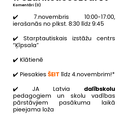
Komentāri (0)
✔️ 7.novembris 10:00-17:00,
ierašanās no plkst. 8:30 līdz 9:45
✔️ Starptautiskais izstāžu centrs
“Ķīpsala”
✔️ Klātienē
✔️ Piesakies
ŠEIT
līdz 4.novembrim!*
✔️ JA Latvia
dalībskolu
pedagogiem un skolu vadības
pārstāvjiem pasākuma laikā
pieejama loža