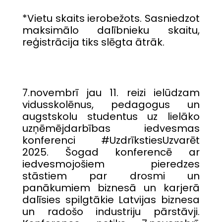
*Vietu skaits ierobežots. Sasniedzot
maksimālo dalībnieku skaitu,
reģistrācija tiks slēgta ātrāk.
7.novembrī jau 11. reizi ielūdzam
vidusskolēnus, pedagogus un
augstskolu studentus uz lielāko
uzņēmējdarbības iedvesmas
konferenci #UzdrīkstiesUzvarēt
2025. Šogad konferencē ar
iedvesmojošiem pieredzes
stāstiem par drosmi un
panākumiem biznesā un karjerā
dalīsies spilgtākie Latvijas biznesa
un radošo industriju pārstāvji.