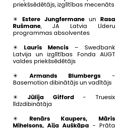
priekšsēdētājs, izglītības mecenāts
✴️
Estere Jungfermane
un
Rasa
Rušmane
, JA Latvia Līderu
programmas absolventes
✴️
Lauris Mencis
– Swedbank
Latvija un izglītības Fonda AUGT
valdes priekšsēdētājs
✴️
Armands Blumbergs
-
Basemotion dibinātājs un vadītājs
✴️
Jūlija Gifford
- Truesix
līdzdibinātāja
✴️
Renārs Kaupers, Māris
Mihelsons, Aija Auškāpa
- Prāta