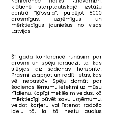
Konference notiks 7.novembrī,
klātienē starptautiskajā izstāžu
centrā “Ķīpsala”, pulcējot 8000
drosmīgus, uzņēmīgus un
mērķtiecīgus jauniešus no visas
Latvijas.
Šī gada konferencē runāsim par
drosmi un spēju ieraudzīt to, kas
slēpjas aiz šodienas horizonta.
Prasmi izsapņot un radīt lietas, kas
vēl nepastāv. Spēju domāt par
šodienas lēmumu ietekmi uz mūsu
rītdienu. Kopīgi meklēsim veidus, kā
mērķtiecīgi būvēt savu uzņēmumu,
veidot karjeru vai īstenot radošo
ideju tā, lai tā nestu augļus