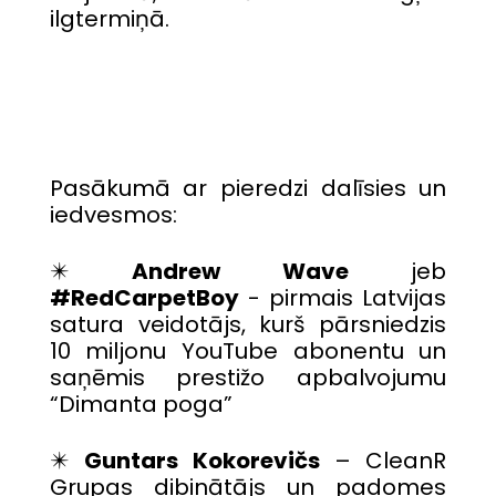
ilgtermiņā.
Pasākumā ar pieredzi dalīsies un
iedvesmos:
✴️
Andrew Wave
jeb
#RedCarpetBoy
- pirmais Latvijas
satura veidotājs, kurš pārsniedzis
10 miljonu YouTube abonentu un
saņēmis prestižo apbalvojumu
“Dimanta poga”
✴️
Guntars Kokorevičs
– CleanR
Grupas dibinātājs un padomes