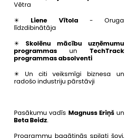
Vētra
✴️
Liene
Vītola
- Oruga
līdzdibinātāja
✴️
Skolēnu mācību uzņēmumu
programmas
un
TechTrack
programmas absolventi
✴️ Un citi veiksmīgi biznesa un
radošo industriju pārstāvji
Pasākumu vadīs
Magnuss Eriņš
un
Beta Beidz
.
Programmu bagātinās spilgti šovi,