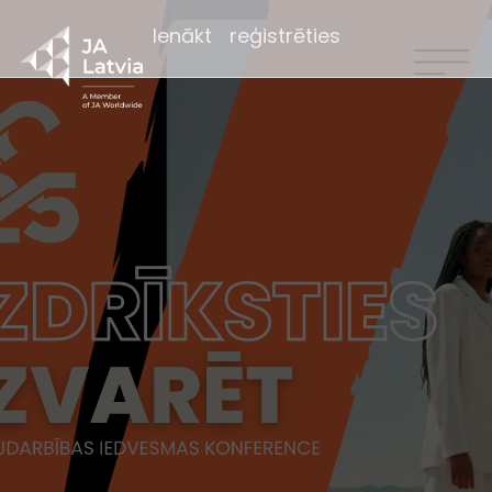
Ienākt
reģistrēties