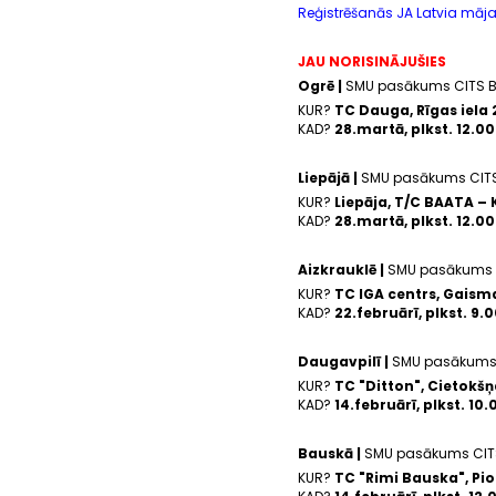
Reģistrēšanās JA Latvia māja
JAU NORISINĀJUŠIES
Ogrē |
SMU pasākums CITS 
KUR?
TC Dauga, Rīgas iela 
KAD?
28.martā, plkst. 12.0
Liepājā |
SMU pasākums CIT
KUR?
Liepāja, T/C BAATA – 
KAD?
28.martā, plkst. 12.0
Aizkrauklē |
SMU pasākums 
KUR?
TC IGA centrs, Gaisma
KAD?
22.februārī, plkst. 9.
Daugavpilī |
SMU pasākums
KUR?
TC "Ditton", Cietokšņa
KAD?
14.februārī, plkst. 10
Bauskā |
SMU pasākums CIT
KUR?
TC "Rimi Bauska", Pio