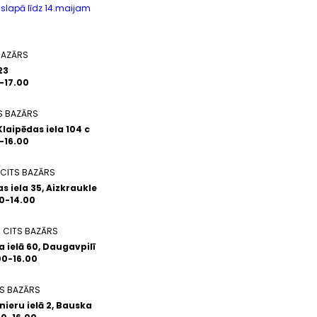
slapā līdz 14.maijam
BAZĀRS
23
0-17.00
S BAZĀRS
Klaipēdas iela 104 c
0-16.00
CITS BAZĀRS
s iela 35, Aizkraukle
00-14.00
 CITS BAZĀRS
 ielā 60, Daugavpilī
.00-16.00
S BAZĀRS
nieru ielā 2, Bauska