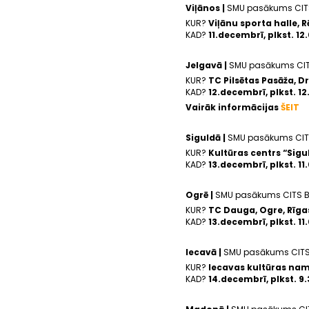
Viļānos |
SMU pasākums CIT
KUR?
Viļānu sporta halle, Rē
KAD?
11.decembrī, plkst. 12
Jelgavā |
SMU pasākums CI
KUR?
TC Pilsētas Pasāža,
Dr
KAD?
12.decembrī, plkst. 12
Vairāk informācijas
ŠEIT
Siguldā |
SMU pasākums CIT
KUR?
Kultūras centrs “Sigul
KAD?
13.decembrī, plkst. 11
Ogrē |
SMU pasākums CITS 
KUR?
TC Dauga, Ogre, Rīgas
KAD?
13.decembrī, plkst. 11
Iecavā |
SMU pasākums CIT
KUR?
Iecavas kultūras nams
KAD?
14.decembrī, plkst. 9