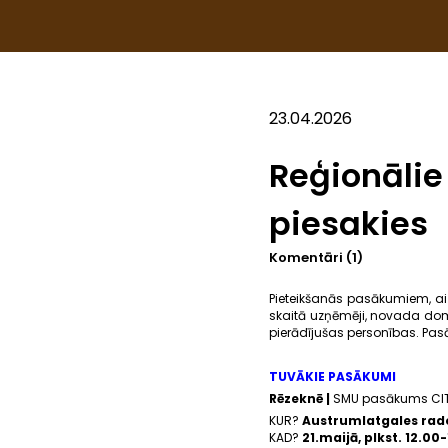
23.04.2026
Reģionāli
piesakies
Komentāri (1)
Pieteikšanās pasākumiem, aiz
skaitā uzņēmēji, novada dom
pierādījušas personības. Pa
TUVĀKIE PASĀKUMI
Rēzeknē |
SMU pasākums CI
KUR?
Austrumlatgales rado
KAD?
21.maijā, plkst. 12.00