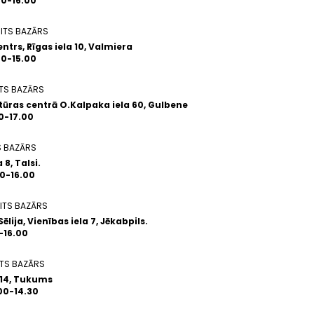
.00-16.00
ITS BAZĀRS
ntrs, Rīgas iela 10, Valmiera
.00-15.00
TS BAZĀRS
ūras centrā O.Kalpaka iela 60, Gulbene
00-17.00
S BAZĀRS
 8, Talsi.
00-16.00
ITS BAZĀRS
lija, Vienības iela 7, Jēkabpils.
0-16.00
TS BAZĀRS
a 14, Tukums
.00-14.30