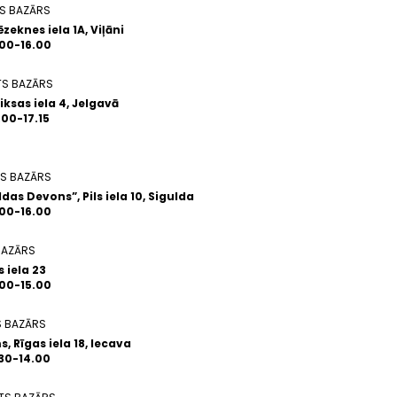
S BAZĀRS
zeknes iela 1A, Viļāni
.00-16.00
TS BAZĀRS
iksas iela 4, Jelgavā
.00-17.15
S BAZĀRS
das Devons”, Pils iela 10, Sigulda
.00-16.00
BAZĀRS
 iela 23
.00-15.00
S BAZĀRS
, Rīgas iela 18, Iecava
.30-14.00