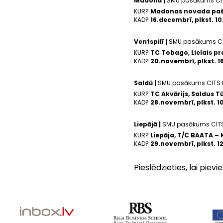
Madonā |
SMU pasākums CI
KUR?
Madonas novada pašv
KAD?
16.decembrī, plkst. 1
Ventspilī |
SMU pasākums C
KUR?
TC Tobago, Lielais pr
KAD?
20.novembrī, plkst. 
Saldū |
SMU pasākums CITS
KUR?
TC Akvārijs, Saldus Tū
KAD?
28.novembrī, plkst. 1
Liepājā |
SMU pasākums CIT
KUR?
Liepāja, T/C BAATA – 
KAD?
29.novembrī, plkst. 1
Pieslēdzieties, lai pie