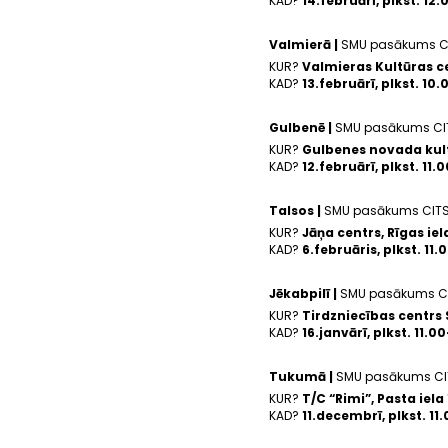
KAD?
14.februārī, plkst. 12
Valmierā |
SMU pasākums C
KUR?
Valmieras Kultūras ce
KAD?
13.februārī, plkst. 10
Gulbenē |
SMU pasākums CI
KUR?
Gulbenes novada kult
KAD?
12.februārī, plkst. 11.
Talsos |
SMU pasākums CIT
KUR?
Jāņa centrs, Rīgas iela
KAD?
6.februāris, plkst. 11.
Jēkabpilī |
SMU pasākums C
KUR?
Tirdzniecības centrs Sē
KAD?
16.janvārī, plkst. 11.0
Tukumā |
SMU pasākums CI
KUR?
T/C “Rimi”, Pasta iel
KAD?
11.decembrī, plkst. 11