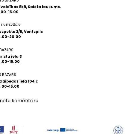
TS BAZĀRS
aldības ēkā, Saieta laukums.
0.00-15.00
ITS BAZĀRS
ospekts 3/5, Ventspils
16.00-20.00
 BAZĀRS
ristu iela 3
0.00-15.00
S BAZĀRS
Klaipēdas iela 104 c
2.00-16.00
vienotu komentāru