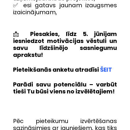
✅ esi gatavs jaunam izaugsmes
izaicinājumam,
📩
Piesakies, līdz
5
. jūnijam
iesniedzot motivācijas vēstuli un
savu līdzšinējo sasniegumu
aprakstu!
Pieteikšanās anketu atradīsi
ŠEIT
Parādi savu potenciālu – varbūt
tieši Tu būsi viens no izvēlētajiem!
Pēc pieteikumu izvērtēšanas
sazināsimies ar jauniešiem, kas tiks