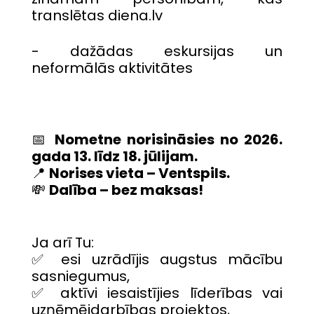
translētas diena.lv
- dažādas eskursijas un
neformālās aktivitātes
📅
Nometne norisināsies no 202
6
.
gada
13
. līdz
18
. jūlijam.
📍
Norises vieta – Ventspils.
💸
Dalība – bez maksas!
Ja arī Tu:
✅ esi uzrādījis augstus mācību
sasniegumus,
✅ aktīvi iesaistījies līderības vai
uzņēmējdarbības projektos,