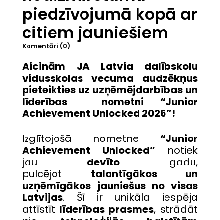
piedzīvojumā kopā ar
citiem jauniešiem
Komentāri (0)
Aicinām JA Latvia dalībskolu
vidusskolas vecuma audzēkņus
pieteikties uz uzņēmējdarbības un
līderības
nometni “Junior
Achievement Unlocked 202
6
”!
Izglītojošā nometne
“Junior
Achievement Unlocked”
notiek
jau
devīto
gadu,
pulcējot
talantīgākos un
uzņēmīgākos jauniešus no visas
Latvijas
. Šī ir unikāla iespēja
attīstīt
līderības prasmes
, strādāt