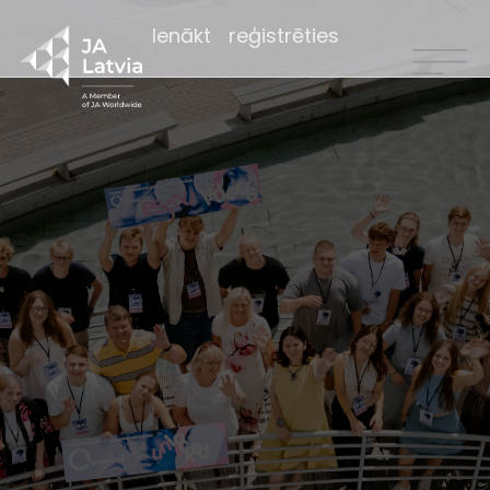
Ienākt
reģistrēties