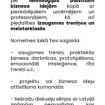
pie
tehnoloģijās balstītām
biznesa idejām
kopā ar
pieredzējušiem uzņēmējiem un
profesionāļiem, kā arī
piedalīties
izaugsmes treniņos un
meistarklasēs
.
Nometnes laikā Tevi sagaida:
- izaugsmes treniņi, praktiskās
biznesa darbnīcas, prototipēšana,
emocionālā inteleģence, rīta
treniņi u.c.;
- projektu vai biznesa ideju
attīstīšana komandās
- tiešraižu diskusiju sērijas ar Latvijā
zināmām personībām, kas