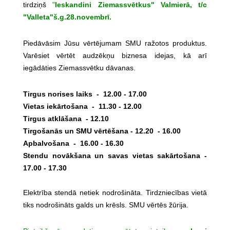
tirdziņš
"
Ieskandini Ziemassvētkus" Valmierā, t/c
"Valleta"š.g.28.novembrī.
Piedāvāsim Jūsu vērtējumam SMU ražotos produktus.
Varēsiet vērtēt audzēkņu biznesa idejas, kā arī
iegādāties Ziemassvētku dāvanas.
Tirgus norises laiks - 12.00 - 17.00
Vietas iekārtošana - 11.30 - 12.00
Tirgus atklāšana - 12.10
Tirgošanās un SMU vērtēšana - 12.20 - 16.00
Apbalvošana - 16.00 - 16.30
Stendu novākšana un savas vietas sakārtošana -
17.00 - 17.30
Elektrība stendā netiek nodrošināta. Tirdzniecības vietā
tiks nodrošināts galds un krēsls. SMU vērtēs žūrija.