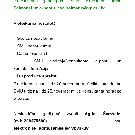
Pieteikšanās gadatirgum, sūtot pieteikumu
Ievai
Salmanei uz e-pastu
ieva.salmane@vpvsk.lv
.
Pieteikumā norādot:
Skolas nosaukumu;
SMU nosaukumu;
Dalībnieku skaitu;
SMU vadītāja/konsultanta e-pastu un
kontaktinformāciju;
Īsu produkta aprakstu.
Pieteikumus sūtīt līdz 20.novembrim. Atbilde par dalību
SMU tirdziņā līdz 25.novembrim uz konsultanta norādīto
e-pastu.
Neskaidrību gadījumā zvanīt
Agitai Šamšelei
(m.b.268475580) vai
elektroniski
agita.samsele@vpvsk.lv