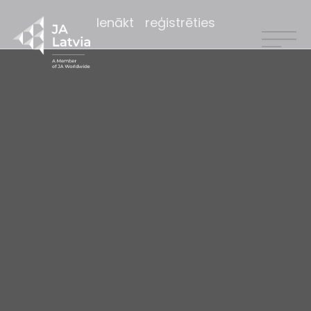
Ienākt
reģistrēties