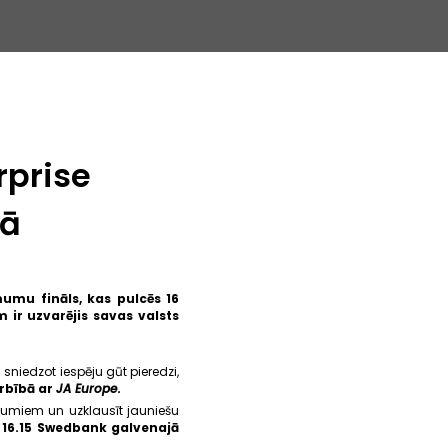
rprise
gā
umu fināls, kas pulcēs 16
r uzvarējis savas valsts
niedzot iespēju gūt pieredzi,
rbībā ar
JA Europe
.
mumiem un uzklausīt jauniešu
dz 16.15 Swedbank galvenajā