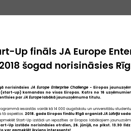
art-Up fināls JA Europe Ente
2018 šogad norisināsies Rī
īgā norisināsies
JA Europe Enterprise Challenge
- Eiropas jaunuzņēm
tart-up) komandas no visas Eiropas. Katrs no 16 uzņēmumiem i
entīsies par
JA Europe
labākā jaunuzņēmuma titulu.
rogrammā iesaistās vairāk kā 14 000 augstskolu un universitāšu studentu s
os tā aspektos.
2018. gada Eiropas finālu Rīgā organizē
JA Latvija
sada
apmeklēt Start-Up izstādi un iepazīties ar Eiropas labākajiem jaunuzņē
tart-Up izstāde norisināsies otrdien, 26. jūnijā, no plkst. 13.30 lī
to var apmeklēt ikviens interesents!