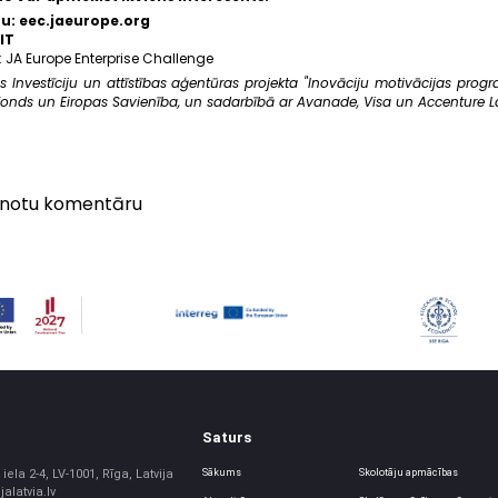
mu:
eec.jaeurope.org
IT
:
JA Europe Enterprise Challenge
s Investīciju un attīstības aģentūras projekta "Inovāciju motivācijas progr
 fonds un Eiropas Savienība, un sadarbībā ar Avanade, Visa un Accenture La
vienotu komentāru
Saturs
iela 2-4, LV-1001, Rīga, Latvija
Sākums
Skolotāju apmācības
jalatvia.lv