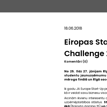
18.06.2018
Eiropas St
Challenge 
Komentāri (0)
No 25. līdz 27. jūnijam R
studentu jaunuzņēmumu (s
mēroga finālā un Rīgā sac
Ik gadu JA Europe Start-Up p
kā ir veidot savu biznesu vis
Aicinām ikvienu interesentu 
uzņēmējdarbības stāstus.
S
ēkā
(Balasta dambis 15)
un 