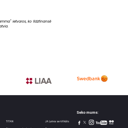
amma" ietvaros, ko līdzfinansē
tvia.
Seko mums:
TITAN
JA Latvia sertifikāts