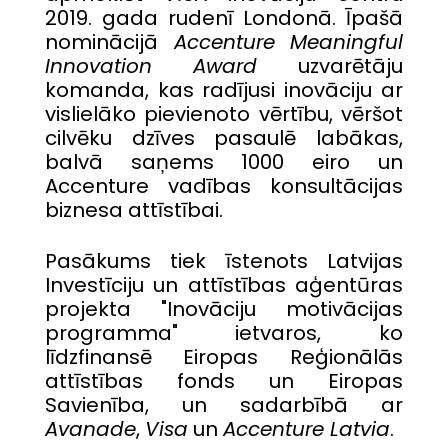
2019. gada rudenī Londonā. Īpašā
nominācijā
Accenture
Meaningful
Innovation Award
uzvarētāju
komanda, kas radījusi inovāciju ar
vislielāko pievienoto vērtību, vēršot
cilvēku dzīves pasaulē labākas,
balvā saņems 1000 eiro un
Accenture vadības konsultācijas
biznesa attīstībai.
Pasākums tiek īstenots Latvijas
Investīciju un attīstības aģentūras
projekta "Inovāciju motivācijas
programma" ietvaros, ko
līdzfinansē Eiropas Reģionālās
attīstības fonds un Eiropas
Savienība, un sadarbībā ar
Avanade
,
Visa
un
Accenture Latvia
.