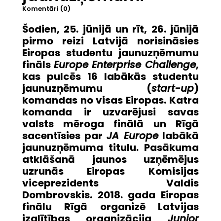
Komentāri (0)
Šodien, 25. jūnijā
un rīt, 26. jūnijā
pirmo reizi Latvijā norisināsies
Eiropas studentu jaunuzņēmumu
fināls
Europe Enterprise Challenge
,
kas pulcēs 16 labākās studentu
jaunuzņēmumu (
start-up
)
komandas no visas Eiropas. Katra
komanda ir uzvarējusi savas
valsts mēroga finālā un Rīgā
sacentīsies par
JA Europe
labākā
jaunuzņēmuma titulu. Pasākuma
atklāšanā
jaunos uzņēmējus
uzrunās Eiropas Komisijas
viceprezidents Valdis
Dombrovskis.
2018. gada Eiropas
finālu Rīgā organizē Latvijas
izglītības organizācija
Junior