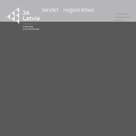
Ienākt
reģistrēties