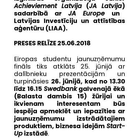
Achieviement Latvija
(
JA Latvija
)
sadarbībā ar
JA Europe
un
Latvijas Investīciju un attīstības
aģentūru (LIAA)
.
PRESES RELĪZE 25.06.2018
Eiropas studentu jaunuzņēmumu
fināls tiks atklāts 25. jūnijā ar
dalībnieku prezentācijām un
turpināsies
26. jūnijā, kad no 13.30
līdz 16.15
Swedbank
galvenajā ēkā
(Balasta dambis 15) žūrijai un
ikvienam interesentam būs
iespēja apmeklēt un iepazīties ar
jaunuzņēmumu izstrādātajiem
produktiem, biznesa idejām
Start-
Up
izstādē
.