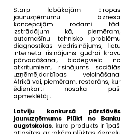
Starp labākajām Eiropas
jaunuzņēmumu biznesa
koncepcijām rodami tādi
izstrādājumi kā, piemēram,
automašīnu tehnisko problēmu
diagnostikas viedrisinājums, lietu
interneta risinājums gudrai kravu
pārvadāšanai, biodegviela no
atkritumiem, risinājums sociālās
uzņēmējdarbības veicināšanai
Āfrikā vai, piemēram, restorāns, kur
ēdienkarti nosaka paši
apmeklētāji.
Latviju konkursā pārstāvēs
jaunuzņēmums
Plūkt
no Banku
augstskolas
, kura produkts ir īpaši
atlasītas, ar rokām plūktas Ziemeļu