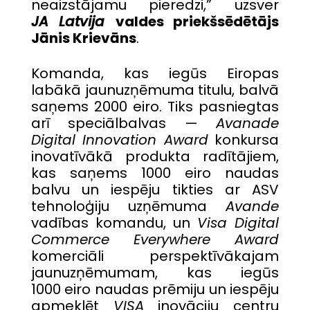
neaizstājamu pieredzi,” uzsver
JA Latvija
valdes priekšsēdētājs
Jānis Krievāns
.
Komanda, kas iegūs Eiropas
labākā jaunuzņēmuma titulu, balvā
saņems 2000 eiro. Tiks pasniegtas
arī speciālbalvas —
Avanade
Digital Innovation Award
konkursa
inovatīvākā produkta radītājiem,
kas saņems 1000 eiro naudas
balvu un iespēju tikties ar ASV
tehnoloģiju uzņēmuma
Avande
vadības komandu, un
Visa Digital
Commerce Everywhere Award
komerciāli perspektīvākajam
jaunuzņēmumam, kas iegūs
1000 eiro naudas prēmiju un iespēju
apmeklēt
VISA
inovāciju centru