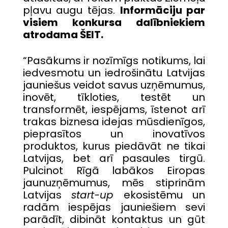
pļavu augu tējas.
Informāciju par
visiem konkursa dalībniekiem
atrodama
ŠEIT
.
“Pasākums ir nozīmīgs notikums, lai
iedvesmotu un iedrošinātu Latvijas
jauniešus veidot savus uzņēmumus,
inovēt, tīkloties, testēt un
transformēt, iespējams, īstenot arī
trakas biznesa idejas mūsdienīgos,
pieprasītos un inovatīvos
produktos, kurus piedāvāt ne tikai
Latvijas, bet arī pasaules tirgū.
Pulcinot Rīgā labākos Eiropas
jaunuzņēmumus, mēs stiprinām
Latvijas
start-up
ekosistēmu un
radām iespējas jauniešiem sevi
parādīt, dibināt kontaktus un gūt