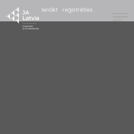
Ienākt
reģistrēties