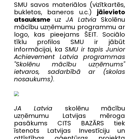
SMU savos materiālos (vizītkartēs,
bukletos, baneros u.c.)
jāievieto
atsauksme
uz
JA Latvia
Skolēnu
mācību uzņēmumu programmu ar
logo, kas pieejams
ŠEIT
. Sociālo
tīklu profilos SMU ir jābūt
informācijai, ka
SMU ir tapis Junior
Achievement Latvia programmas
"Skolēnu mācību uzņēmums"
ietvaros, sadarbībā ar (skolas
nosaukums)
.
JA Latvia
skolēnu mācību
uzņēmumu Latvijas mēroga
pasākums CITS BAZĀRS tiek
īstenots Latvijas Investīciju un
attīstības aģentūras projekta