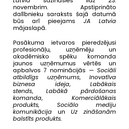
Latvia
sazināsies līdz 23.
novembrim. Apstiprināto
dalībnieku saraksts šajā datumā
būs arī pieejams
JA Latvia
mājaslapā.
Pasākuma ietvaros pieredzējusi
profesionāļu, uzņēmēju un
akadēmisko spēku komanda
jaunos uzņēmumus vērtēs un
apbalvos 7 nominācijās —
Sociāli
atbildīgs uzņēmums
,
Inovatīva
biznesa ideja
,
Labākais
stends
,
Labākā pārdošanas
komanda
,
Komerciālākais
produkts, Sociālo mediju
komunikācija
un
Uz zināšanām
balstīts produkts.