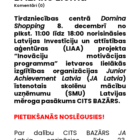
Komentāri (0)
Tirdzniecības centrā
Domina
Shopping
8. decembrī no
plkst. 11:00 līdz 18:00 norisināsies
Latvijas Investīciju un attīstības
aģentūras (LIAA) projekta
“Inovāciju motivācijas
programma” ietvaros lielākās
izglītības organizācijas
Junior
Achievement Latvia
(
JA Latvia
)
īstenotais skolēnu mācību
uzņēmumu (SMU) Latvijas
mēroga pasākums CITS BAZĀRS.
PIETEIKŠANĀS NOSLĒGUSIES!
Par dalību CITS BAZĀRS
JA