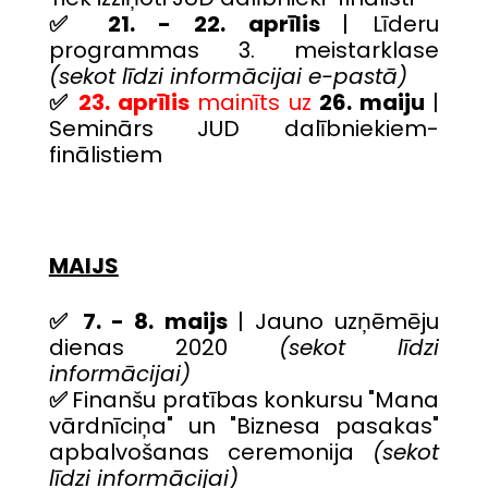
✅ 21. - 22. aprīlis
| Līderu
programmas 3. meistarklase
(sekot līdzi informācijai e-pastā)
✅
23. aprīlis
mainīts uz
26. maiju
|
Seminārs JUD dalībniekiem-
finālistiem
MAIJS
✅ 7. - 8. maijs
| Jauno uzņēmēju
dienas 2020
(sekot līdzi
informācijai)
✅
Finanšu pratības konkursu "Mana
vārdnīciņa" un "Biznesa pasakas"
apbalvošanas ceremonija
(sekot
līdzi informācijai)