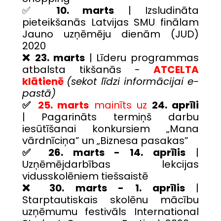
✅
10. marts
| Izsludināta
pieteikšanās Latvijas SMU finālam
Jauno uzņēmēju dienām (JUD)
2020
❌ 23. marts
| Līderu programmas
atbalsta tikšanās -
ATCELTA
klātienē
(sekot līdzi informācijai e-
pastā)
✅
25. marts
mainīts
uz
24. aprīli
|
Pagarināts termiņš darbu
iesūtīšanai konkursiem „Mana
vārdnīciņa” un „Biznesa pasakas”
✅
26. marts - 14. aprīlis
|
Uzņēmējdarbības lekcijas
vidusskolēniem tiešsaistē
❌ 30. marts - 1. aprīlis
|
Starptautiskais skolēnu mācību
uzņēmumu festivāls International