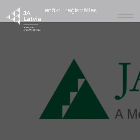
Ienākt
reģistrēties