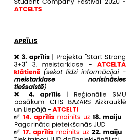
Student Company Festival 2020
-
ATCELTS
APRĪLIS
❌ 3. aprīlis
| Projekta "Start Strong
3+3" 3. meistarklase -
ATCELTA
klātienē
(sekot līdzi informācijai -
meistarklase norisināsies
tiešsaistē
)
❌
4. aprīlis
| Reģionālie SMU
pasākumi CITS BAZĀRS Aizkrauklē
un Liepājā -
ATCELTI
✅
14. aprīlis
mainīts uz
18. maiju
|
Pagarināta pieteikšanās JUD
✅
17. aprīlis
mainīts uz
22. maiju
|
Tiek izziņoti JUD dalībnieki-finālisti