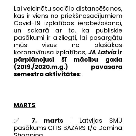
Lai veicinātu sociālo distancēšanos,
kas ir viens no priekšnosacījumiem
Covid-19 izplatības ierobežošanai,
un
sakarā ar to, ka publiskie
pasākumi ir aizliegti, lai pasargātu
mūs visus no plašākas
koronavīrusa izplatības,
JA Latvia
ir
pārplānojusi šī mācību gada
(2019./2020.m.g.) pavasara
semestra aktivitātes
:
MARTS
✅
7. marts
| Latvijas SMU
pasākums CITS BAZĀRS t/c Domina
Shopping