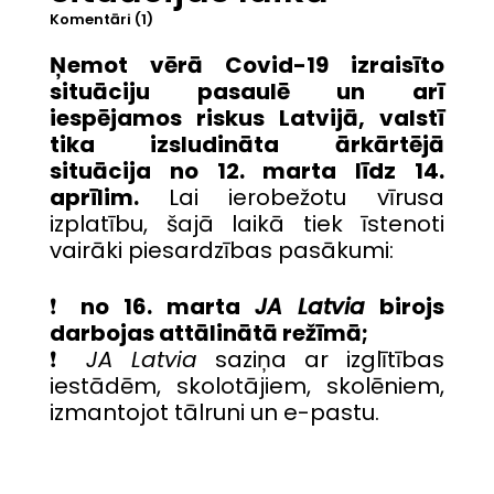
Komentāri (1)
Ņemot vērā Covid-19 izraisīto
situāciju pasaulē un arī
iespējamos riskus Latvijā, valstī
tika izsludināta ārkārtējā
situācija no 12. marta līdz 14.
aprīlim.
Lai ierobežotu vīrusa
izplatību, šajā laikā tiek īstenoti
vairāki piesardzības pasākumi:
❗️
no 16. marta
JA Latvia
birojs
darbojas attālinātā režīmā;
❗️
JA Latvia
saziņa ar izglītības
iestādēm, skolotājiem, skolēniem,
izmantojot tālruni un e-pastu.