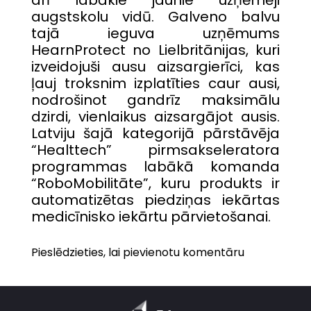
augstskolu vidū. Galveno balvu
tajā ieguva uzņēmums
HearnProtect no Lielbritānijas, kuri
izveidojuši ausu aizsargierīci, kas
ļauj troksnim izplatīties caur ausi,
nodrošinot gandrīz maksimālu
dzirdi, vienlaikus aizsargājot ausis.
Latviju šajā kategorijā pārstāvēja
“Healttech” pirmsakseleratora
programmas labākā komanda
“RoboMobilitāte”, kuru produkts ir
automatizētas piedziņas iekārtas
medicīnisko iekārtu pārvietošanai.
Pieslēdzieties, lai pievienotu komentāru