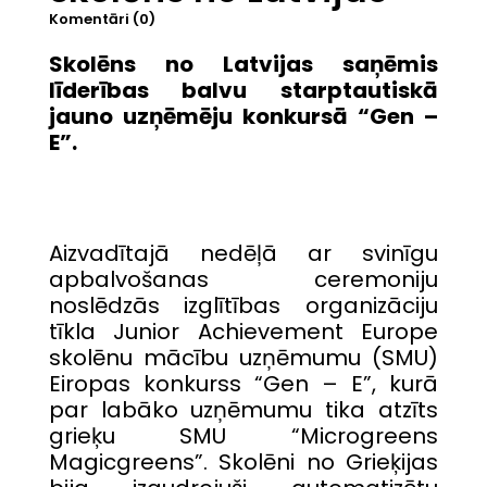
Komentāri (0)
Skolēns no Latvijas saņēmis
līderības balvu starptautiskā
jauno uzņēmēju konkursā “Gen –
E”.
Aizvadītajā nedēļā ar svinīgu
apbalvošanas ceremoniju
noslēdzās izglītības organizāciju
tīkla Junior Achievement Europe
skolēnu mācību uzņēmumu (SMU)
Eiropas konkurss “Gen – E”, kurā
par labāko uzņēmumu tika atzīts
grieķu SMU “Microgreens
Magicgreens”. Skolēni no Grieķijas