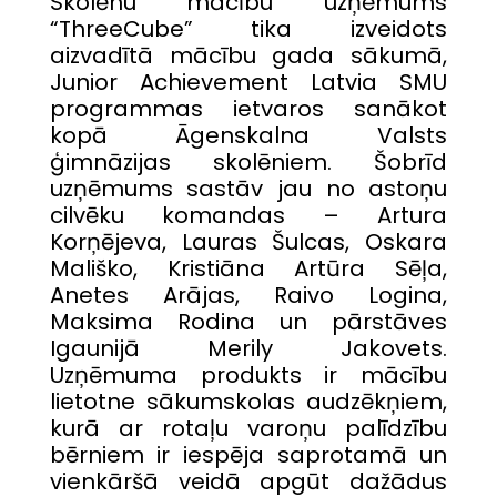
Skolēnu mācību uzņēmums
“ThreeCube” tika izveidots
aizvadītā mācību gada sākumā,
Junior Achievement Latvia SMU
programmas ietvaros sanākot
kopā Āgenskalna Valsts
ģimnāzijas skolēniem. Šobrīd
uzņēmums sastāv jau no astoņu
cilvēku komandas – Artura
Korņējeva, Lauras Šulcas, Oskara
Mališko, Kristiāna Artūra Sēļa,
Anetes Arājas, Raivo Logina,
Maksima Rodina un pārstāves
Igaunijā Merily Jakovets.
Uzņēmuma produkts ir mācību
lietotne sākumskolas audzēkņiem,
kurā ar rotaļu varoņu palīdzību
bērniem ir iespēja saprotamā un
vienkāršā veidā apgūt dažādus