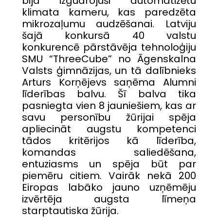
bija izgudrojuši automatizētu
klimata kameru, kas paredzēta
mikrozaļumu audzēšanai. Latviju
šajā konkursā 40 valstu
konkurencē pārstāvēja tehnoloģiju
SMU “ThreeCube” no Āgenskalna
Valsts ģimnāzijas, un tā dalībnieks
Arturs Korņējevs saņēma Alumni
līderības balvu. Šī balva tika
pasniegta vien 8 jauniešiem, kas ar
savu personību žūrijai spēja
apliecināt augstu kompetenci
tādos kritērijos kā līderība,
komandas saliedēšana,
entuziasms un spēja būt par
piemēru citiem. Vairāk nekā 200
Eiropas labāko jauno uzņēmēju
izvērtēja augsta līmeņa
starptautiska žūrija.