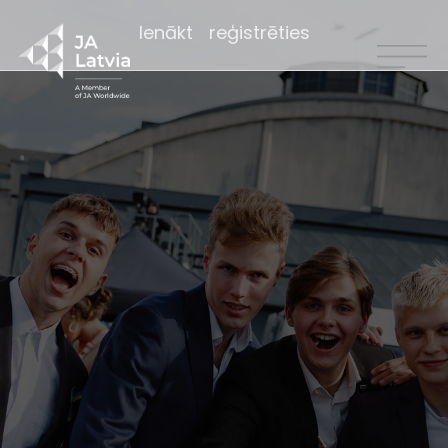
Ienākt
reģistrēties