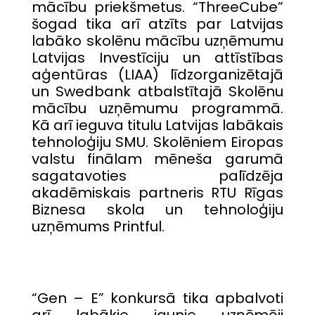
mācību priekšmetus. “ThreeCube”
šogad tika arī atzīts par Latvijas
labāko skolēnu mācību uzņēmumu
Latvijas Investīciju un attīstības
aģentūras (LIAA) līdzorganizētajā
un Swedbank atbalstītajā Skolēnu
mācību uzņēmumu programmā.
Kā arī ieguva titulu Latvijas labākais
tehnoloģiju SMU. Skolēniem Eiropas
valstu finālam mēneša garumā
sagatavoties palīdzēja
akadēmiskais partneris RTU Rīgas
Biznesa skola un tehnoloģiju
uzņēmums Printful.
“Gen – E” konkursā tika apbalvoti
arī labākie jaunie uzņēmēji