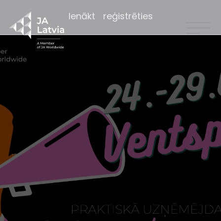
Ienākt
reģistrēties