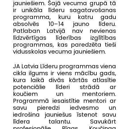
jauniešiem. Šajā vecuma grupā tā
ir unikāla līderu sagatavošanas
programma, kuru katru gadu
absolvēs 10–14 jauno līderu.
Patlaban Latvijā nav nevienas
līdzvērtīgas līderības izglītības
programmas, kas paredzēta tieši
vidusskolas vecuma jauniešiem.
JA Latvia Līderu programmas viena
cikla ilgums ir viens mācību gads,
kura laikā divās kārtās atlasītie
potenciālie līderi strādā ar
koučiem un mentoriem.
Programmā iesaistītie mentori ar
savu pieredzi iedvesmo un
iedrošina jauniešus īstenot savu
līdera talantu. Savukārt
profesionālie Rīgas Koučinga