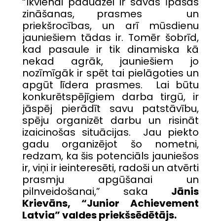
“Ikvienai paaudzei ir savas īpašās
zināšanas, prasmes un
priekšrocības, un arī mūsdienu
jauniešiem tādas ir. Tomēr šobrīd,
kad pasaule ir tik dinamiska kā
nekad agrāk, jauniešiem jo
nozīmīgāk ir spēt tai pielāgoties un
apgūt līdera prasmes. Lai būtu
konkurētspējīgiem darba tirgū, ir
jāspēj pierādīt savu patstāvību,
spēju organizēt darbu un risināt
izaicinošas situācijas. Jau piekto
gadu organizējot šo nometni,
redzam, ka šis potenciāls jauniešos
ir, viņi ir ieinteresēti, radoši un atvērti
prasmju apgūšanai un
pilnveidošanai,” saka
Jānis
Krievāns, “Junior Achievement
Latvia” valdes priekšsēdētājs.