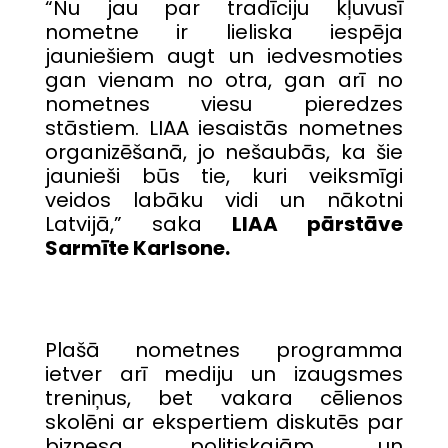
“Nu jau par tradīciju kļuvusī
nometne ir lieliska iespēja
jauniešiem augt un iedvesmoties
gan vienam no otra, gan arī no
nometnes viesu pieredzes
stāstiem. LIAA iesaistās nometnes
organizēšanā, jo nešaubās, ka šie
jaunieši būs tie, kuri veiksmīgi
veidos labāku vidi un nākotni
Latvijā,” saka
LIAA pārstāve
Sarmīte Karlsone.
Plašā nometnes programma
ietver arī mediju un izaugsmes
treniņus, bet vakara cēlienos
skolēni ar ekspertiem diskutēs par
biznesa, politiskajām un