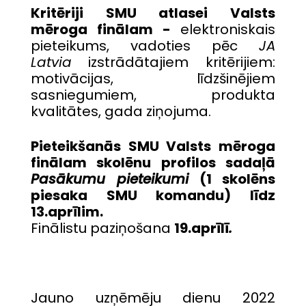
Kritēriji SMU atlasei Valsts
mēroga finālam -
elektroniskais
pieteikums, vadoties pēc
JA
Latvia
izstrādātajiem kritērijiem:
motivācijas, līdzšinējiem
sasniegumiem, produkta
kvalitātes, gada ziņojuma.
Pieteikšanās SMU Valsts mēroga
finālam skolēnu profilos sadaļā
Pasākumu pieteikumi
(1 skolēns
piesaka SMU komandu) līdz
13.aprīlim.
Finālistu paziņošana
19.aprīlī
.
Jauno uzņēmēju dienu 2022