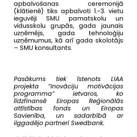
apbalvošanas ceremonijā
(klātienē) tiks apbalvoti 1.-3. vietu
ieguvēji SMU pamatskolu un
vidusskolu grupās, gada jaunais
uzņēmējs, gada tehnoloģiju
uzņēmumus, kā arī gada skolotājs
– SMU konsultants.
Pasākums tiek īstenots LIAA
projekta “Inovāciju motivācijas
programma”
ietvaros, ko
līdzfinansē Eiropas Reģionālās
attīstības fonds un Eiropas
Savienība, un sadarbībā ar
ilggadējo partneri Swedbank.