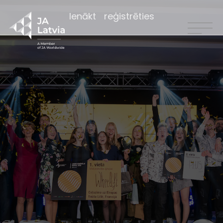
Ienākt
reģistrēties