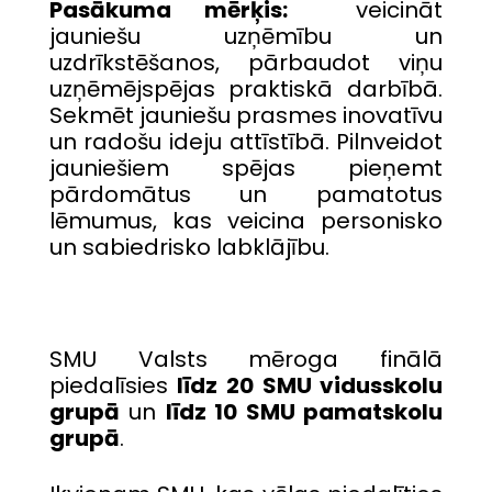
Pasākuma mērķis:
veicināt
jauniešu uzņēmību un
uzdrīkstēšanos, pārbaudot viņu
uzņēmējspējas praktiskā darbībā.
Sekmēt jauniešu prasmes inovatīvu
un radošu ideju attīstībā. Pilnveidot
jauniešiem spējas pieņemt
pārdomātus un pamatotus
lēmumus, kas veicina personisko
un sabiedrisko labklājību.
SMU Valsts mēroga finālā
piedalīsies
līdz 20 SMU vidusskolu
grupā
un
līdz 10 SMU pamatskolu
grupā
.