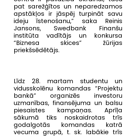
pat sarežģītos un neparedzamos
apstākļos ir jāspēj turpināt savu
ideju īstenošanu,” saka Reinis
Jansons, Swedbank Finanšu
institūta vadītājs un konkursa
“Biznesa skices” žūrijas
priekšsēdētājs.
Līdz 28. martam studentu un
vidusskolēnu komandas “Projektu
bankā” organizēs investoru
uzmanības, finansējuma un balsu
piesaistes kampaņas. Aprīļa
sākumā tiks noskaidrotas trīs
godalgotās komandas katrā
vecuma grupā, t. sk. labākie trīs