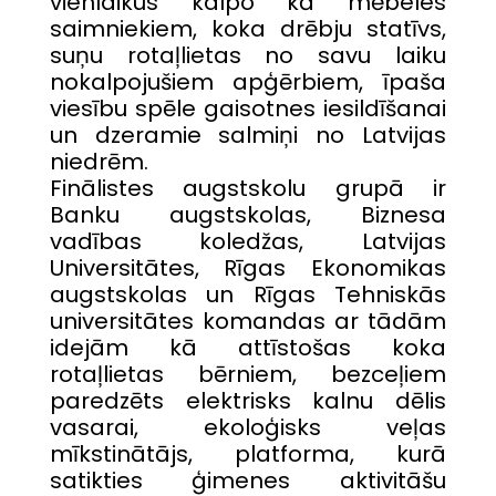
vienlaikus kalpo kā mēbeles
saimniekiem, koka drēbju statīvs,
suņu rotaļlietas no savu laiku
nokalpojušiem apģērbiem, īpaša
viesību spēle gaisotnes iesildīšanai
un dzeramie salmiņi no Latvijas
niedrēm.
Finālistes augstskolu grupā ir
Banku augstskolas, Biznesa
vadības koledžas, Latvijas
Universitātes, Rīgas Ekonomikas
augstskolas un Rīgas Tehniskās
universitātes komandas ar tādām
idejām kā attīstošas koka
rotaļlietas bērniem, bezceļiem
paredzēts elektrisks kalnu dēlis
vasarai, ekoloģisks veļas
mīkstinātājs, platforma, kurā
satikties ģimenes aktivitāšu