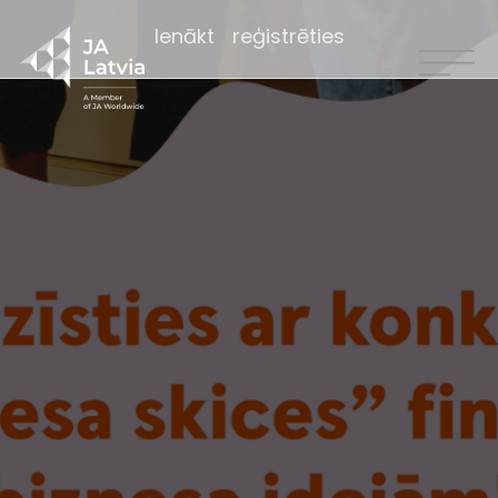
Ienākt
reģistrēties