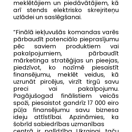
meklētājiem un piedāvātājiem, kā
arī stends elektrisko skrejriteņu
uzlādei un saslēgšanai.
“Finālā iekļuvušās komandas varēs
pārbaudīt potenciālo pieprasījumu
pēc saviem produktiem vai
pakalpojumiem, pārbaudīt
mārketinga stratēģijas un pieejas,
piedzīvot, ko nozīmē piesaistīt
finansējumu, meklēt veidus, kā
uzrunāt pircējus, virzīt tirgū savu
preci vai pakalpojumu.
Pagājušogad finālistiem veicās
spoži, piesaistot gandrīz 17 000 eiro
pūļa finansējumu savu biznesa
ideju attīstībai. Apzināmies, ka
šobrīd sabiedrības uzmanības
centrā ir palīdzība Ukrainai, taču