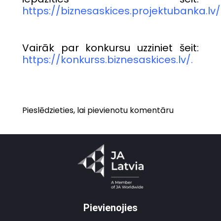
https://biznesaskices.projektubanka.lv/
Vairāk par konkursu uzziniet šeit:
https://konkurss.biznesaskices.lv/
.
Pieslēdzieties, lai pievienotu komentāru
Pievienojies