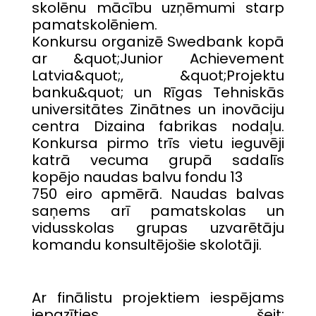
skolēnu mācību uzņēmumi starp
pamatskolēniem.
Konkursu organizē Swedbank kopā
ar &quot;Junior Achievement
Latvia&quot;, &quot;Projektu
banku&quot; un Rīgas Tehniskās
universitātes Zinātnes un inovāciju
centra Dizaina fabrikas nodaļu.
Konkursa pirmo trīs vietu ieguvēji
katrā vecuma grupā sadalīs
kopējo naudas balvu fondu 13
750 eiro apmērā. Naudas balvas
saņems arī pamatskolas un
vidusskolas grupas uzvarētāju
komandu konsultējošie skolotāji.
Ar finālistu projektiem iespējams
iepazīties šeit: