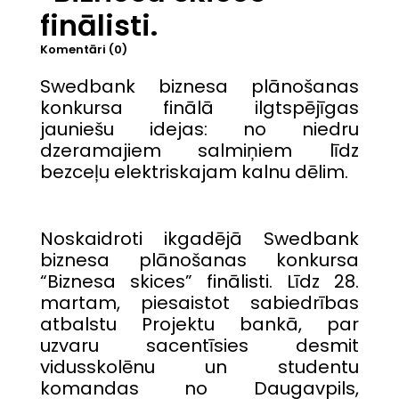
finālisti.
Komentāri (0)
Swedbank biznesa plānošanas
konkursa finālā ilgtspējīgas
jauniešu idejas: no niedru
dzeramajiem salmiņiem līdz
bezceļu elektriskajam kalnu dēlim.
Noskaidroti ikgadējā Swedbank
biznesa plānošanas konkursa
“Biznesa skices” finālisti. Līdz 28.
martam, piesaistot sabiedrības
atbalstu Projektu bankā, par
uzvaru sacentīsies desmit
vidusskolēnu un studentu
komandas no Daugavpils,