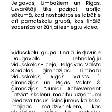
Jelgavas, Limbažiem un Rīgas.
Uzvarētāji tiks paziņoti aprīļa
sākumā, kad noskaidrosies labākie
arī pamatskolu grupā, kas finālā
sacenšas ar žūrijai iesniegtu video.
Vidusskolu grupā finālā iekļuvušie
Daugavpils Tehnoloģiju
vidusskolas-liceja, Jelgavas Valsts
Spīdolas ģimnāzijas, Limbažu
vidusskolas, Rīgas Valsts 1.
ģimnāzijas un Rīgas Valsts 3.
ģimnāzijas “Junior Achievement
Latvia” skolēnu mācību uzņēmumi
piedāvā tādus risinājumus kā koka
mājiņas mājdzīvniekiem, kas