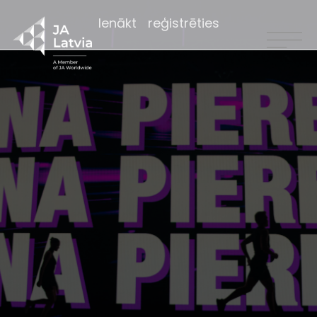
Ienākt
reģistrēties