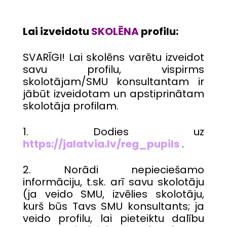
Lai izveidotu
SKOLĒNA
profilu:
SVARĪGI! Lai skolēns varētu izveidot
savu profilu, vispirms
skolotājam/SMU konsultantam ir
jābūt izveidotam un apstiprinātam
skolotāja profilam.
1. Dodies uz
https://jalatvia.lv/reg_pupils
.
2. Norādi nepieciešamo
informāciju, t.sk. arī savu skolotāju
(ja veido SMU, izvēlies skolotāju,
kurš būs Tavs SMU konsultants; ja
veido profilu, lai pieteiktu dalību