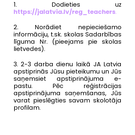
1. Dodieties uz
https://jalatvia.lv/reg_teachers
.
2. Norādiet nepieciešamo
informāciju, t.sk. skolas Sadarbības
līguma Nr. (pieejams pie skolas
lietvedes).
3. 2-3 darba dienu laikā JA Latvia
apstiprinās Jūsu pieteikumu un Jūs
saņemsiet apstiprinājuma e-
pastu. Pēc reģistrācijas
apstiprinājuma saņemšanas, Jūs
varat pieslēgties savam skolotāja
profilam.